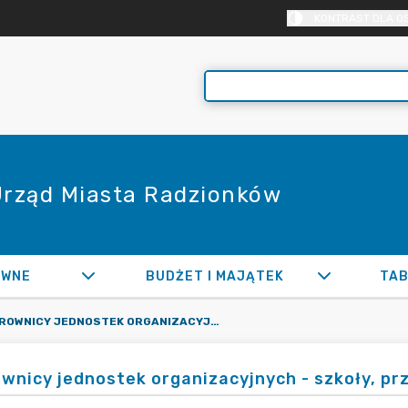
KONTRAST DLA O
 Urząd Miasta Radzionków
AWNE
BUDŻET I MAJĄTEK
TAB
KIEROWNICY JEDNOSTEK ORGANIZACYJNYCH - SZKOŁY, PRZEDSZKOLA
ownicy jednostek organizacyjnych - szkoły, pr