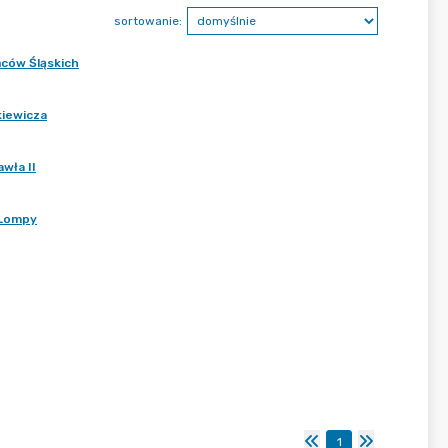
sortowanie:
ńców Śląskich
kiewicza
wła II
 Lompy
1