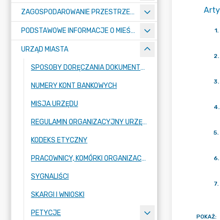
Arty
ZAGOSPODAROWANIE PRZESTRZENNE
PODSTAWOWE INFORMACJE O MIEŚCIE
1
.
URZĄD MIASTA
2
.
SPOSOBY DORĘCZANIA DOKUMENTÓW DO URZĘDU MIASTA RADZIONKÓW
3
.
NUMERY KONT BANKOWYCH
MISJA URZĘDU
4
.
REGULAMIN ORGANIZACYJNY URZĘDU
5
.
KODEKS ETYCZNY
PRACOWNICY, KOMÓRKI ORGANIZACYJNE URZĘDU
6
.
SYGNALIŚCI
7
.
SKARGI I WNIOSKI
PETYCJE
POKAŻ
: