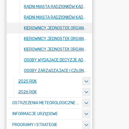
RADNI MIASTA RADZIONKÓW KADENCJA 2018-2023 (KADENCJA PRZEDŁUŻONA DO 30.04.2024 ROKU)
RADNI MIASTA RADZIONKÓW KADENCJA 2024-2029
KIEROWNICY JEDNOSTEK ORGANIZACYJNYCH - SZKOŁY, PRZEDSZKOLA
KIEROWNICY JEDNOSTEK ORGANIZACYJNYCH GMINY - JEDNOSTKI BUDŻETOWE
KIEROWNICY JEDNOSTEK ORGANIZACYJNYCH - INSTYTUCJE KULTURY
OSOBY WYDAJĄCE DECYZJE ADMINISTRACYJNE W IMIENIU BURMISTRZA MIASTA
OSOBY ZARZĄDZAJĄCE I CZŁONKOWIE ORGANÓW ZARZĄDZAJĄCYCH GMINNYMI OSOBAMI PRAWNYMI
2025 ROK
2026 ROK
OSTRZEŻENIA METEOROLOGICZNE O ZŁYM STANIE POWIETRZA I INNE
INFORMACJE URZĘDOWE
PROGRAMY I STRATEGIE