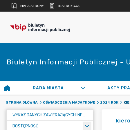
MAPA STRONY
INSTRUKCJA
biuletyn
informacji publicznej
Biuletyn Informacji Publicznej -
RADA MIASTA
AKTY PR
STRONA GŁÓWNA
OŚWIADCZENIA MAJĄTKOWE
2024 ROK
WYKAZ DANYCH ZAWIERAJĄCYCH INFORMACJE O ŚRODOWISKU I JEGO OCHRONIE
kier
DOSTĘPNOŚĆ