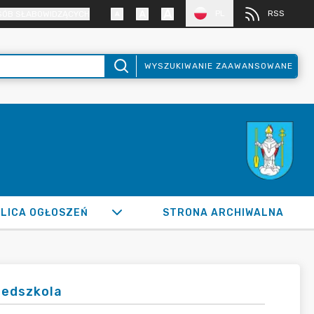
PL
RSS
SÓB SŁABOWIDZĄCYCH
WYSZUKIWANIE ZAAWANSOWANE
LICA OGŁOSZEŃ
STRONA ARCHIWALNA
zedszkola