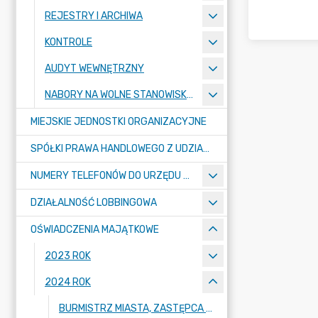
REJESTRY I ARCHIWA
KONTROLE
AUDYT WEWNĘTRZNY
NABORY NA WOLNE STANOWISKA PRACY
MIEJSKIE JEDNOSTKI ORGANIZACYJNE
SPÓŁKI PRAWA HANDLOWEGO Z UDZIAŁEM GMINY
NUMERY TELEFONÓW DO URZĘDU MIASTA, MIEJSKICH JEDNOSTEK ORGANIZACYJNYCH ORAZ SPÓŁEK PRAWA HANDLOWEGO Z UDZIAŁEM GMINY
DZIAŁALNOŚĆ LOBBINGOWA
OŚWIADCZENIA MAJĄTKOWE
2023 ROK
2024 ROK
BURMISTRZ MIASTA, ZASTĘPCA BURMISTRZA MIASTA, SEKRETARZ MIASTA, SKARBNIK MIASTA