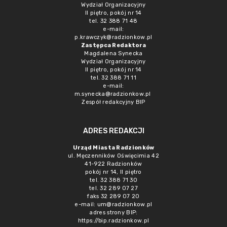
Wydział Organizacyjny
II piętro, pokój nr 14
tel. 32 388 71 48
e-mail:
p.krawczyk@radzionkow.pl
Zastępca Redaktora
Magdalena Synecka
Wydział Organizacyjny
II piętro, pokój nr 14
tel. 32 388 71 11
e-mail:
m.synecka@radzionkow.pl
Zespół redakcyjny BIP
ADRES REDAKCJI
Urząd Miasta Radzionków
ul. Męczenników Oświęcimia 42
41-922 Radzionków
pokój nr 14, II piętro
tel. 32 388 71 30
tel. 32 289 07 27
faks 32 289 07 20
e-mail:
um@radzionkow.pl
adres strony BIP:
https://bip.radzionkow.pl