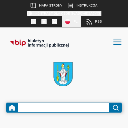
MAPA STRONY
INSTRUKCJA
KONTRAST DLA OSÓB SŁABOWIDZĄCYCH
PL
RSS
biuletyn
informacji publicznej