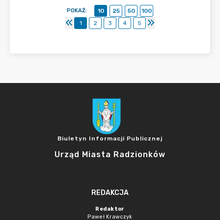
POKAŻ
:
10
25
50
100
1
2
3
4
5
Biuletyn Informacji Publicznej
Urząd Miasta Radzionków
REDAKCJA
Redaktor
Paweł Krawczyk