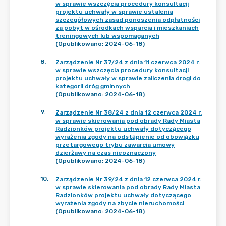
w sprawie wszczęcia procedury konsultacji
projektu uchwały w sprawie ustalenia
szczegółowych zasad ponoszenia odpłatności
za pobyt w ośrodkach wsparcia i mieszkaniach
treningowych lub wspomaganych
(Opublikowano: 2024-06-18)
8
.
Zarządzenie Nr 37/24 z dnia 11 czerwca 2024 r.
w sprawie wszczęcia procedury konsultacji
projektu uchwały w sprawie zaliczenia drogi do
kategorii dróg gminnych
(Opublikowano: 2024-06-18)
9
.
Zarządzenie Nr 38/24 z dnia 12 czerwca 2024 r.
w sprawie skierowania pod obrady Rady Miasta
Radzionków projektu uchwały dotyczącego
wyrażenia zgody na odstąpienie od obowiązku
przetargowego trybu zawarcia umowy
dzierżawy na czas nieoznaczony
(Opublikowano: 2024-06-18)
10
.
Zarządzenie Nr 39/24 z dnia 12 czerwca 2024 r.
w sprawie skierowania pod obrady Rady Miasta
Radzionków projektu uchwały dotyczącego
wyrażenia zgody na zbycie nieruchomości
(Opublikowano: 2024-06-18)