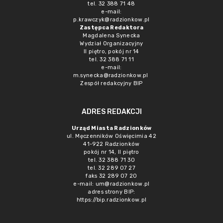
tel. 32 388 71 48
e-mail:
p.krawczyk@radzionkow.pl
Zastępca Redaktora
Magdalena Synecka
Wydział Organizacyjny
II piętro, pokój nr 14
tel. 32 388 71 11
e-mail:
m.synecka@radzionkow.pl
Zespół redakcyjny BIP
ADRES REDAKCJI
Urząd Miasta Radzionków
ul. Męczenników Oświęcimia 42
41-922 Radzionków
pokój nr 14, II piętro
tel. 32 388 71 30
tel. 32 289 07 27
faks 32 289 07 20
e-mail:
um@radzionkow.pl
adres strony BIP:
https://bip.radzionkow.pl