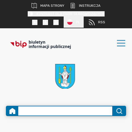
MAPA STRONY
INSTRUKCJA
KONTRAST DLA OSÓB SŁABOWIDZĄCYCH
PL
RSS
biuletyn
informacji publicznej