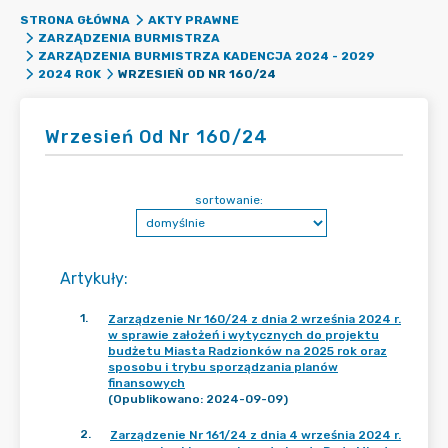
STRONA GŁÓWNA
AKTY PRAWNE
ZARZĄDZENIA BURMISTRZA
ZARZĄDZENIA BURMISTRZA KADENCJA 2024 - 2029
WRZESIEŃ OD NR 160/24
2024 ROK
Wrzesień Od Nr 160/24
sortowanie:
Artykuły
:
1
.
Zarządzenie Nr 160/24 z dnia 2 września 2024 r.
w sprawie założeń i wytycznych do projektu
budżetu Miasta Radzionków na 2025 rok oraz
sposobu i trybu sporządzania planów
finansowych
(Opublikowano: 2024-09-09)
2
.
Zarządzenie Nr 161/24 z dnia 4 września 2024 r.