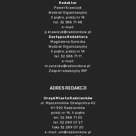
Redaktor
Paweł Krawczyk
Wydział Organizacyjny
II piętro, pokój nr 14
tel. 32 388 71 48
e-mail:
p.krawczyk@radzionkow.pl
Zastępca Redaktora
Magdalena Synecka
Wydział Organizacyjny
II piętro, pokój nr 14
tel. 32 388 71 11
e-mail:
m.synecka@radzionkow.pl
Zespół redakcyjny BIP
ADRES REDAKCJI
Urząd Miasta Radzionków
ul. Męczenników Oświęcimia 42
41-922 Radzionków
pokój nr 14, II piętro
tel. 32 388 71 30
tel. 32 289 07 27
faks 32 289 07 20
e-mail:
um@radzionkow.pl