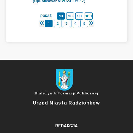
(Opublikowano: 2024-09-12)
POKAŻ
:
10
25
50
100
1
2
3
4
5
Biuletyn Informacji Publicznej
Urząd Miasta Radzionków
REDAKCJA