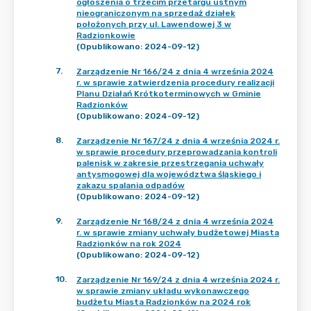
ogłoszenia o trzecim przetargu ustnym
nieograniczonym na sprzedaż działek
położonych przy ul. Lawendowej 3 w
Radzionkowie
(Opublikowano: 2024-09-12)
7
.
Zarządzenie Nr 166/24 z dnia 4 września 2024
r. w sprawie zatwierdzenia procedury realizacji
Planu Działań Krótkoterminowych w Gminie
Radzionków
(Opublikowano: 2024-09-12)
8
.
Zarządzenie Nr 167/24 z dnia 4 września 2024 r.
w sprawie procedury przeprowadzania kontroli
palenisk w zakresie przestrzegania uchwały
antysmogowej dla województwa śląskiego i
zakazu spalania odpadów
(Opublikowano: 2024-09-12)
9
.
Zarządzenie Nr 168/24 z dnia 4 września 2024
r. w sprawie zmiany uchwały budżetowej Miasta
Radzionków na rok 2024
(Opublikowano: 2024-09-12)
10
.
Zarządzenie Nr 169/24 z dnia 4 września 2024 r.
w sprawie zmiany układu wykonawczego
budżetu Miasta Radzionków na 2024 rok