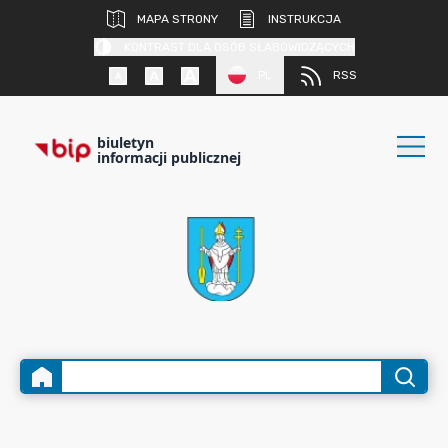
MAPA STRONY
INSTRUKCJA
KONTRAST DLA OSÓB SŁABOWIDZĄCYCH
PL
RSS
biuletyn
informacji publicznej