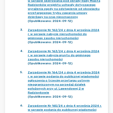
w sprawie skierowania pod obrady Rady Miasta
Radzionków projektu uchwały dotyczącego
wyrażenia zgody na odstąpienie od obowiązku
przetargowego trybu zawarcia umowy
dzierżawy na czas nieoznaczony
(Opublikowano: 2024-09-12)
3
.
Zarządzenie Nr 162/24 z dnia 4 września 2024
r. w sprawie nabycie nieruchomości do
gminnego zasobu nieruchomości
(Opublikowano: 2024-09-12)
4
.
Zarządzenie Nr 163/24 z dnia 4 września 2024
r. w sprawie nabycia gruntu do gminnego
zasobu nieruchomości
(Opublikowano: 2024-09-12)
5
.
Zarządzenie Nr 164/24 z dnia 4 września 2024
r. w sprawie podania do publicznej wiadomości
ogłoszenia o trzecim przetargu ustnym
nieograniczonym na sprzedaż działek
położonych przy ul. Lawendowej 2 w
Radzionkowie
(Opublikowano: 2024-09-12)
6
.
Zarządzenie Nr 165/24 z dnia 4 września 2024 r.
w sprawie podania do publicznej wiadomości