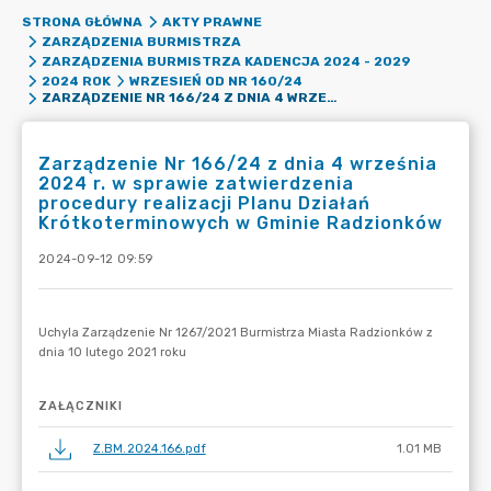
STRONA GŁÓWNA
AKTY PRAWNE
ZARZĄDZENIA BURMISTRZA
ZARZĄDZENIA BURMISTRZA KADENCJA 2024 - 2029
2024 ROK
WRZESIEŃ OD NR 160/24
ZARZĄDZENIE NR 166/24 Z DNIA 4 WRZEŚNIA 2024 R. W SPRAWIE ZATWIERDZENIA PROCEDURY REALIZACJI PLANU DZIAŁAŃ KRÓTKOTERMINOWYCH W GMINIE RADZIONKÓW
Zarządzenie Nr 166/24 z dnia 4 września
2024 r. w sprawie zatwierdzenia
procedury realizacji Planu Działań
Krótkoterminowych w Gminie Radzionków
2024-09-12 09:59
ZAŁĄCZNIKI
Z.BM.2024.166.pdf
1.01 MB