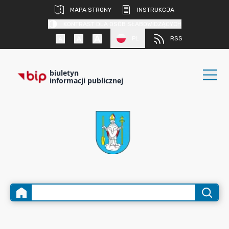
MAPA STRONY
INSTRUKCJA
KONTRAST DLA OSÓB SŁABOWIDZĄCYCH
PL
RSS
biuletyn
informacji publicznej