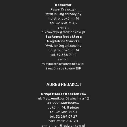
Redaktor
Paweł Krawczyk
Wydział Organizacyjny
II piętro, pokój nr 14
tel. 32 388 71 48
e-mail:
p.krawczyk@radzionkow.pl
Zastępca Redaktora
Magdalena Synecka
Wydział Organizacyjny
II piętro, pokój nr 14
tel. 32 388 71 11
e-mail:
m.synecka@radzionkow.pl
Zespół redakcyjny BIP
ADRES REDAKCJI
Urząd Miasta Radzionków
ul. Męczenników Oświęcimia 42
41-922 Radzionków
pokój nr 14, II piętro
tel. 32 388 71 30
tel. 32 289 07 27
faks 32 289 07 20
e-mail:
um@radzionkow.pl