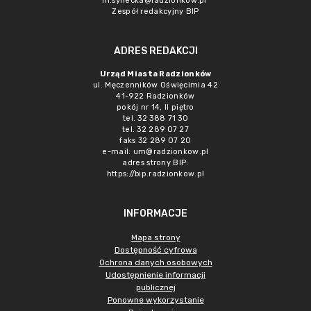
m.synecka@radzionkow.pl
Zespół redakcyjny BIP
ADRES REDAKCJI
Urząd Miasta Radzionków
ul. Męczenników Oświęcimia 42
41-922 Radzionków
pokój nr 14, II piętro
tel. 32 388 71 30
tel. 32 289 07 27
faks 32 289 07 20
e-mail:
um@radzionkow.pl
adres strony BIP:
https://bip.radzionkow.pl
INFORMACJE
Mapa strony
Dostępność cyfrowa
Ochrona danych osobowych
Udostępnienie informacji
publicznej
Ponowne wykorzystanie