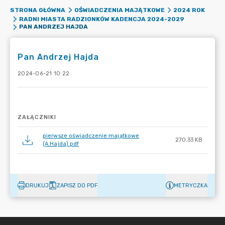
STRONA GŁÓWNA
OŚWIADCZENIA MAJĄTKOWE
2024 ROK
RADNI MIASTA RADZIONKÓW KADENCJA 2024-2029
PAN ANDRZEJ HAJDA
Pan Andrzej Hajda
2024-06-21 10:22
ZAŁĄCZNIKI
pierwsze oświadczenie majątkowe
270.33 KB
(A.Hajda).pdf
DRUKUJ
ZAPISZ DO PDF
METRYCZKA