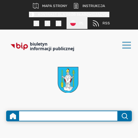
MAPA STRONY
INSTRUKCJA
KONTRAST DLA OSÓB SŁABOWIDZĄCYCH
PL
RSS
biuletyn
informacji publicznej