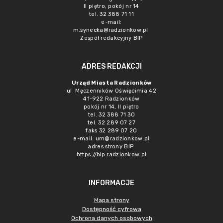
II piętro, pokój nr 14
tel. 32 388 71 11
e-mail:
m.synecka@radzionkow.pl
Zespół redakcyjny BIP
ADRES REDAKCJI
Urząd Miasta Radzionków
ul. Męczenników Oświęcimia 42
41-922 Radzionków
pokój nr 14, II piętro
tel. 32 388 71 30
tel. 32 289 07 27
faks 32 289 07 20
e-mail:
um@radzionkow.pl
adres strony BIP:
https://bip.radzionkow.pl
INFORMACJE
Mapa strony
Dostępność cyfrowa
Ochrona danych osobowych