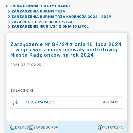
STRONA GŁÓWNA
AKTY PRAWNE
ZARZĄDZENIA BURMISTRZA
ZARZĄDZENIA BURMISTRZA KADENCJA 2024 - 2029
2024 ROK
LIPIEC OD NR 72/24
ZARZĄDZENIE NR 84/24 Z DNIA 10 LIPCA 2024 R. W SPRAWIE ZMIANY UCHWAŁY BUDŻETOWEJ MIASTA RADZIONKÓW NA ROK 2024
Zarządzenie Nr 84/24 z dnia 10 lipca 2024
r. w sprawie zmiany uchwały budżetowej
Miasta Radzionków na rok 2024
2024-07-17 09:23
ZAŁĄCZNIKI
Z.BM.2024.84.pdf
497.04 KB
DRUKUJ
ZAPISZ DO PDF
METRYCZKA