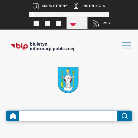
MAPA STRONY
INSTRUKCJA
KONTRAST DLA OSÓB SŁABOWIDZĄCYCH
PL
RSS
biuletyn
informacji publicznej