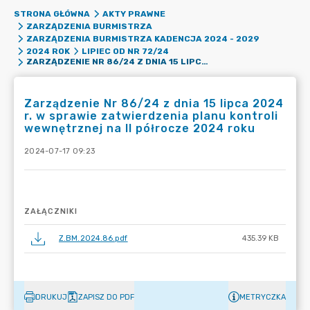
STRONA GŁÓWNA
AKTY PRAWNE
ZARZĄDZENIA BURMISTRZA
ZARZĄDZENIA BURMISTRZA KADENCJA 2024 - 2029
2024 ROK
LIPIEC OD NR 72/24
ZARZĄDZENIE NR 86/24 Z DNIA 15 LIPCA 2024 R. W SPRAWIE ZATWIERDZENIA PLANU KONTROLI WEWNĘTRZNEJ NA II PÓŁROCZE 2024 ROKU
Zarządzenie Nr 86/24 z dnia 15 lipca 2024
r. w sprawie zatwierdzenia planu kontroli
wewnętrznej na II półrocze 2024 roku
2024-07-17 09:23
ZAŁĄCZNIKI
Z.BM.2024.86.pdf
435.39 KB
DRUKUJ
ZAPISZ DO PDF
METRYCZKA