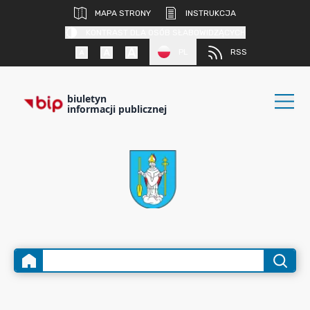
MAPA STRONY
INSTRUKCJA
KONTRAST DLA OSÓB SŁABOWIDZĄCYCH
PL
RSS
biuletyn
informacji publicznej