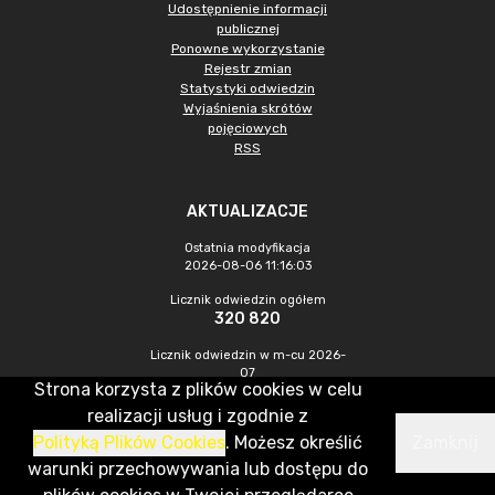
Udostępnienie informacji
publicznej
Ponowne wykorzystanie
Rejestr zmian
Statystyki odwiedzin
Wyjaśnienia skrótów
pojęciowych
RSS
AKTUALIZACJE
Ostatnia modyfikacja
2026-08-06 11:16:03
Licznik odwiedzin ogółem
320 820
Licznik odwiedzin w m-cu 2026-
07
Strona korzysta z plików cookies w celu
879
realizacji usług i zgodnie z
Polityką Plików Cookies
. Możesz określić
Zamknij
CMS & Hosting: Nefeni Sp. z o.o.
warunki przechowywania lub dostępu do