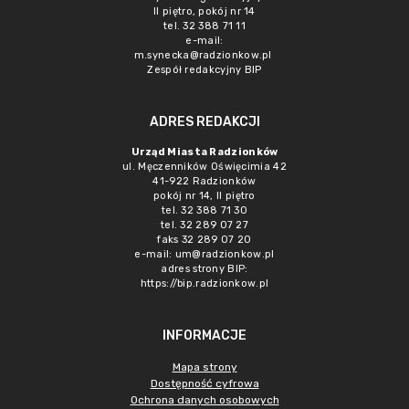
II piętro, pokój nr 14
tel. 32 388 71 11
e-mail:
m.synecka@radzionkow.pl
Zespół redakcyjny BIP
ADRES REDAKCJI
Urząd Miasta Radzionków
ul. Męczenników Oświęcimia 42
41-922 Radzionków
pokój nr 14, II piętro
tel. 32 388 71 30
tel. 32 289 07 27
faks 32 289 07 20
e-mail:
um@radzionkow.pl
adres strony BIP:
https://bip.radzionkow.pl
INFORMACJE
Mapa strony
Dostępność cyfrowa
Ochrona danych osobowych