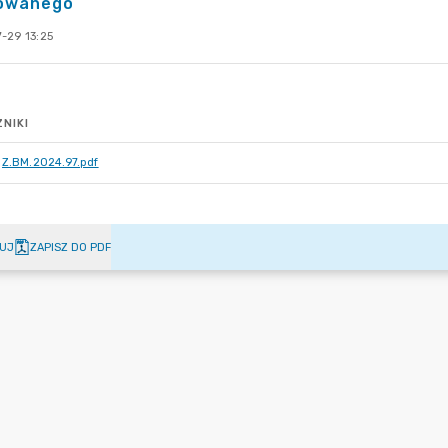
owanego
-29 13:25
NIKI
Z.BM.2024.97.pdf
UJ
ZAPISZ DO PDF