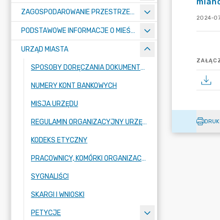
mian
ZAGOSPODAROWANIE PRZESTRZENNE
2024-07
PODSTAWOWE INFORMACJE O MIEŚCIE
URZĄD MIASTA
ZAŁĄCZ
SPOSOBY DORĘCZANIA DOKUMENTÓW DO URZĘDU MIASTA RADZIONKÓW
NUMERY KONT BANKOWYCH
MISJA URZĘDU
REGULAMIN ORGANIZACYJNY URZĘDU
DRUK
KODEKS ETYCZNY
PRACOWNICY, KOMÓRKI ORGANIZACYJNE URZĘDU
SYGNALIŚCI
SKARGI I WNIOSKI
PETYCJE