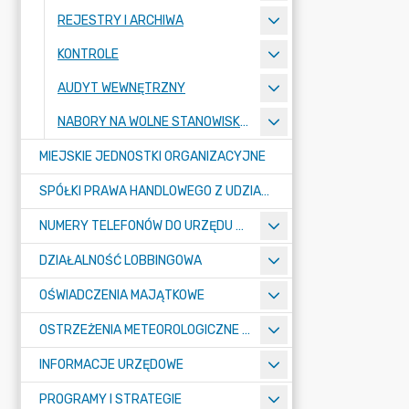
REJESTRY I ARCHIWA
KONTROLE
AUDYT WEWNĘTRZNY
NABORY NA WOLNE STANOWISKA PRACY
MIEJSKIE JEDNOSTKI ORGANIZACYJNE
SPÓŁKI PRAWA HANDLOWEGO Z UDZIAŁEM GMINY
NUMERY TELEFONÓW DO URZĘDU MIASTA, MIEJSKICH JEDNOSTEK ORGANIZACYJNYCH ORAZ SPÓŁEK PRAWA HANDLOWEGO Z UDZIAŁEM GMINY
DZIAŁALNOŚĆ LOBBINGOWA
OŚWIADCZENIA MAJĄTKOWE
OSTRZEŻENIA METEOROLOGICZNE O ZŁYM STANIE POWIETRZA I INNE
INFORMACJE URZĘDOWE
PROGRAMY I STRATEGIE