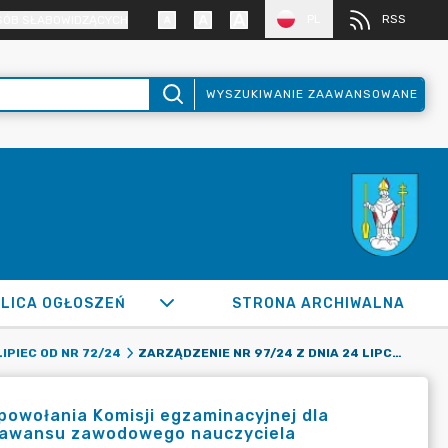
PL
RSS
SÓB SŁABOWIDZĄCYCH
WYSZUKIWANIE ZAAWANSOWANE
LICA OGŁOSZEŃ
STRONA ARCHIWALNA
ZARZĄDZENIE NR 97/24 Z DNIA 24 LIPCA 2024 R. W SPRAWIE POWOŁANIA KOMISJI EGZAMINACYJNEJ DLA NAUCZYCIELA KONTRAKTOWEGO UBIEGAJĄCEGO SIĘ O STOPIEŃ AWANSU ZAWODOWEGO NAUCZYCIELA MIANOWANEGO
LIPIEC OD NR 72/24
 powołania Komisji egzaminacyjnej dla
ń awansu zawodowego nauczyciela