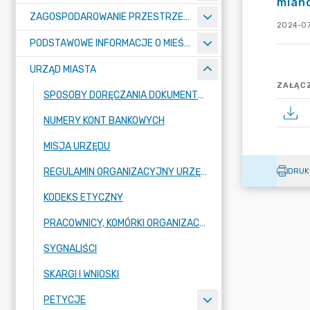
mian
ZAGOSPODAROWANIE PRZESTRZENNE
2024-07
PODSTAWOWE INFORMACJE O MIEŚCIE
URZĄD MIASTA
ZAŁĄCZ
SPOSOBY DORĘCZANIA DOKUMENTÓW DO URZĘDU MIASTA RADZIONKÓW
NUMERY KONT BANKOWYCH
MISJA URZĘDU
REGULAMIN ORGANIZACYJNY URZĘDU
DRUK
KODEKS ETYCZNY
PRACOWNICY, KOMÓRKI ORGANIZACYJNE URZĘDU
SYGNALIŚCI
SKARGI I WNIOSKI
PETYCJE