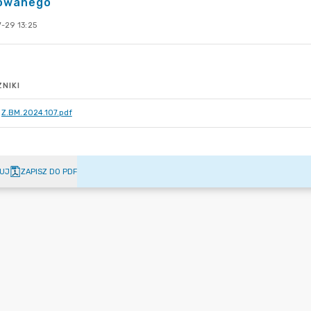
owanego
-29 13:25
NIKI
Z.BM.2024.107.pdf
UJ
ZAPISZ DO PDF