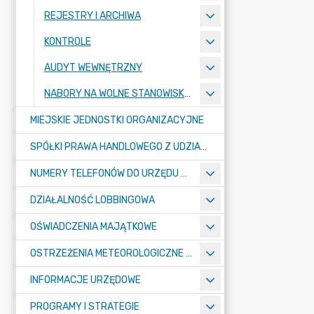
REJESTRY I ARCHIWA
KONTROLE
AUDYT WEWNĘTRZNY
NABORY NA WOLNE STANOWISKA PRACY
MIEJSKIE JEDNOSTKI ORGANIZACYJNE
SPÓŁKI PRAWA HANDLOWEGO Z UDZIAŁEM GMINY
NUMERY TELEFONÓW DO URZĘDU MIASTA, MIEJSKICH JEDNOSTEK ORGANIZACYJNYCH ORAZ SPÓŁEK PRAWA HANDLOWEGO Z UDZIAŁEM GMINY
DZIAŁALNOŚĆ LOBBINGOWA
OŚWIADCZENIA MAJĄTKOWE
OSTRZEŻENIA METEOROLOGICZNE O ZŁYM STANIE POWIETRZA I INNE
INFORMACJE URZĘDOWE
PROGRAMY I STRATEGIE