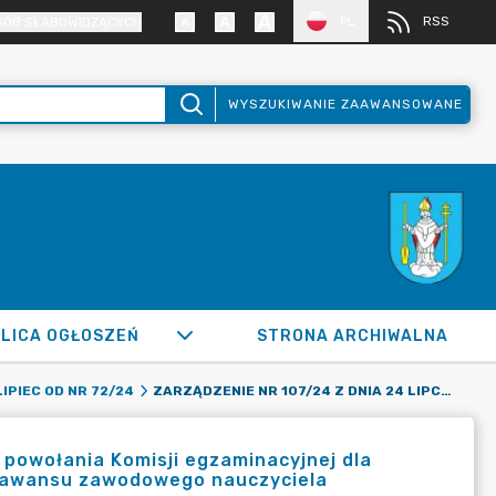
PL
RSS
SÓB SŁABOWIDZĄCYCH
WYSZUKIWANIE ZAAWANSOWANE
LICA OGŁOSZEŃ
STRONA ARCHIWALNA
ZARZĄDZENIE NR 107/24 Z DNIA 24 LIPCA 2024 R. W SPRAWIE POWOŁANIA KOMISJI EGZAMINACYJNEJ DLA NAUCZYCIELA KONTRAKTOWEGO UBIEGAJĄCEGO SIĘ O STOPIEŃ AWANSU ZAWODOWEGO NAUCZYCIELA MIANOWANEGO
LIPIEC OD NR 72/24
e powołania Komisji egzaminacyjnej dla
ń awansu zawodowego nauczyciela