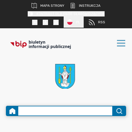
MAPA STRONY
INSTRUKCJA
KONTRAST DLA OSÓB SŁABOWIDZĄCYCH
PL
RSS
biuletyn
informacji publicznej