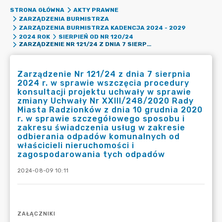
STRONA GŁÓWNA
AKTY PRAWNE
ZARZĄDZENIA BURMISTRZA
ZARZĄDZENIA BURMISTRZA KADENCJA 2024 - 2029
2024 ROK
SIERPIEŃ OD NR 120/24
ZARZĄDZENIE NR 121/24 Z DNIA 7 SIERPNIA 2024 R. W SPRAWIE WSZCZĘCIA PROCEDURY KONSULTACJI PROJEKTU UCHWAŁY W SPRAWIE ZMIANY UCHWAŁY NR XXIII/248/2020 RADY MIASTA RADZIONKÓW Z DNIA 10 GRUDNIA 2020 R. W SPRAWIE SZCZEGÓŁOWEGO SPOSOBU I ZAKRESU ŚWIADCZENIA USŁUG W ZAKRESIE ODBIERANIA ODPADÓW KOMUNALNYCH OD WŁAŚCICIELI NIERUCHOMOŚCI I ZAGOSPODAROWANIA TYCH ODPADÓW
Zarządzenie Nr 121/24 z dnia 7 sierpnia
2024 r. w sprawie wszczęcia procedury
konsultacji projektu uchwały w sprawie
zmiany Uchwały Nr XXIII/248/2020 Rady
Miasta Radzionków z dnia 10 grudnia 2020
r. w sprawie szczegółowego sposobu i
zakresu świadczenia usług w zakresie
odbierania odpadów komunalnych od
właścicieli nieruchomości i
zagospodarowania tych odpadów
2024-08-09 10:11
ZAŁĄCZNIKI