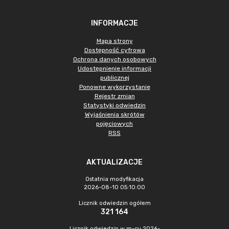
INFORMACJE
Mapa strony
Dostępność cyfrowa
Ochrona danych osobowych
Udostępnienie informacji
publicznej
Ponowne wykorzystanie
Rejestr zmian
Statystyki odwiedzin
Wyjaśnienia skrótów
pojęciowych
RSS
AKTUALIZACJE
Ostatnia modyfikacja
2026-08-10 05:10:00
Licznik odwiedzin ogółem
321 164
Licznik odwiedzin w m-cu 2026-