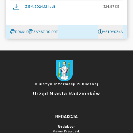
Z.BM.2024.121.pdf
324.87 KB
DRUKUJ
ZAPISZ DO PDF
METRYCZKA
Biuletyn Informacji Publicznej
Urząd Miasta Radzionków
REDAKCJA
Redaktor
Paweł Krawczyk