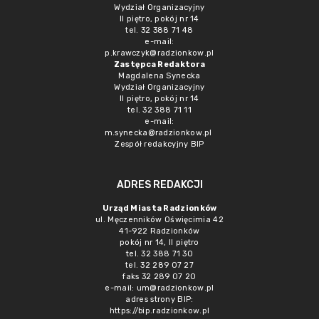
Wydział Organizacyjny
II piętro, pokój nr 14
tel. 32 388 71 48
e-mail:
p.krawczyk@radzionkow.pl
Zastępca Redaktora
Magdalena Synecka
Wydział Organizacyjny
II piętro, pokój nr 14
tel. 32 388 71 11
e-mail:
m.synecka@radzionkow.pl
Zespół redakcyjny BIP
ADRES REDAKCJI
Urząd Miasta Radzionków
ul. Męczenników Oświęcimia 42
41-922 Radzionków
pokój nr 14, II piętro
tel. 32 388 71 30
tel. 32 289 07 27
faks 32 289 07 20
e-mail:
um@radzionkow.pl
adres strony BIP:
https://bip.radzionkow.pl