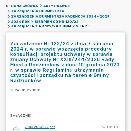
STRONA GŁÓWNA
AKTY PRAWNE
ZARZĄDZENIA BURMISTRZA
ZARZĄDZENIA BURMISTRZA KADENCJA 2024 - 2029
2024 ROK
SIERPIEŃ OD NR 120/24
ZARZĄDZENIE NR 122/24 Z DNIA 7 SIERPNIA 2024 R. W SPRAWIE WSZCZĘCIA PROCEDURY KONSULTACJI PROJEKTU UCHWAŁY W SPRAWIE ZMIANY UCHWAŁY NR XXIII/244/2020 RADY MIASTA RADZIONKÓW Z DNIA 10 GRUDNIA 2020 R. W SPRAWIE REGULAMINU UTRZYMANIA CZYSTOŚCI I PORZĄDKU NA TERENIE GMINY RADZIONKÓW
Zarządzenie Nr 122/24 z dnia 7 sierpnia
2024 r. w sprawie wszczęcia procedury
konsultacji projektu uchwały w sprawie
zmiany Uchwały Nr XXIII/244/2020 Rady
Miasta Radzionków z dnia 10 grudnia 2020
r. w sprawie Regulaminu utrzymania
czystości i porządku na terenie Gminy
Radzionków
2024-08-09 10:11
ZAŁĄCZNIKI
Z.BM.2024.122.pdf
320.81 KB