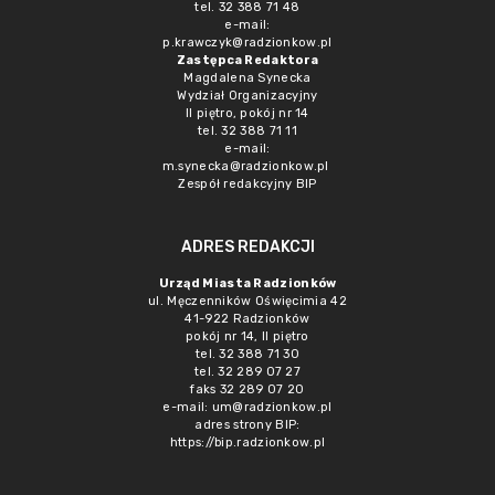
tel. 32 388 71 48
e-mail:
p.krawczyk@radzionkow.pl
Zastępca Redaktora
Magdalena Synecka
Wydział Organizacyjny
II piętro, pokój nr 14
tel. 32 388 71 11
e-mail:
m.synecka@radzionkow.pl
Zespół redakcyjny BIP
ADRES REDAKCJI
Urząd Miasta Radzionków
ul. Męczenników Oświęcimia 42
41-922 Radzionków
pokój nr 14, II piętro
tel. 32 388 71 30
tel. 32 289 07 27
faks 32 289 07 20
e-mail:
um@radzionkow.pl
adres strony BIP:
https://bip.radzionkow.pl