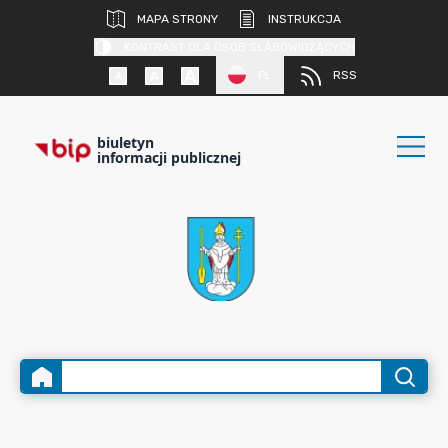
MAPA STRONY
INSTRUKCJA
KONTRAST DLA OSÓB SŁABOWIDZĄCYCH
PL
RSS
biuletyn
informacji publicznej