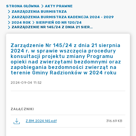
STRONA GŁÓWNA
AKTY PRAWNE
ZARZĄDZENIA BURMISTRZA
ZARZĄDZENIA BURMISTRZA KADENCJA 2024 - 2029
2024 ROK
SIERPIEŃ OD NR 120/24
ZARZĄDZENIE NR 145/24 Z DNIA 21 SIERPNIA 2024 R. W SPRAWIE WSZCZĘCIA PROCEDURY KONSULTACJI PROJEKTU ZMIANY PROGRAMU OPIEKI NAD ZWIERZĘTAMI BEZDOMNYMI ORAZ ZAPOBIEGANIA BEZDOMNOŚCI ZWIERZĄT NA TERENIE GMINY RADZIONKÓW W 2024 ROKU
Zarządzenie Nr 145/24 z dnia 21 sierpnia
2024 r. w sprawie wszczęcia procedury
konsultacji projektu zmiany Programu
opieki nad zwierzętami bezdomnymi oraz
zapobiegania bezdomności zwierząt na
terenie Gminy Radzionków w 2024 roku
2024-09-04 11:52
ZAŁĄCZNIKI
Z.BM.2024.145.pdf
316.69 KB