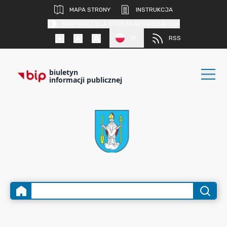
MAPA STRONY
INSTRUKCJA
KONTRAST DLA OSÓB SŁABOWIDZĄCYCH
PL
RSS
biuletyn
informacji publicznej