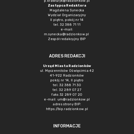
p.krawczyk@radzionkow.pl
Zastępca Redaktora
Magdalena Synecka
Wydział Organizacyjny
II piętro, pokój nr 14
tel. 32 388 71 11
e-mail:
m.synecka@radzionkow.pl
Zespół redakcyjny BIP
ADRES REDAKCJI
Urząd Miasta Radzionków
ul. Męczenników Oświęcimia 42
41-922 Radzionków
pokój nr 14, II piętro
tel. 32 388 71 30
tel. 32 289 07 27
faks 32 289 07 20
e-mail:
um@radzionkow.pl
adres strony BIP:
https://bip.radzionkow.pl
INFORMACJE