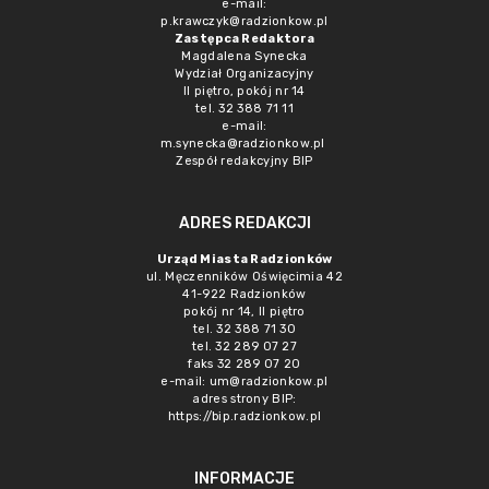
e-mail:
p.krawczyk@radzionkow.pl
Zastępca Redaktora
Magdalena Synecka
Wydział Organizacyjny
II piętro, pokój nr 14
tel. 32 388 71 11
e-mail:
m.synecka@radzionkow.pl
Zespół redakcyjny BIP
ADRES REDAKCJI
Urząd Miasta Radzionków
ul. Męczenników Oświęcimia 42
41-922 Radzionków
pokój nr 14, II piętro
tel. 32 388 71 30
tel. 32 289 07 27
faks 32 289 07 20
e-mail:
um@radzionkow.pl
adres strony BIP:
https://bip.radzionkow.pl
INFORMACJE