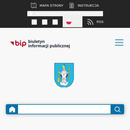
MAPA STRONY
INSTRUKCJA
KONTRAST DLA OSÓB SŁABOWIDZĄCYCH
PL
RSS
biuletyn
informacji publicznej