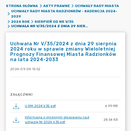
STRONA GŁÓWNA
AKTY PRAWNE
UCHWAŁY RADY MIASTA
UCHWAŁY RADY MIASTA RADZIONKÓW - KADENCJA 2024-
2029
2024 ROK
SIERPIEŃ OD NR V/35
UCHWAŁA NR V/35/2024 Z DNIA 29 SIERPNIA 2024 ROKU W SPRAWIE ZMIANY WIELOLETNIEJ PROGNOZY FINANSOWEJ MIASTA RADZIONKÓW NA LATA 2024-2033
Uchwała Nr V/35/2024 z dnia 29 sierpnia
2024 roku w sprawie zmiany Wieloletniej
Prognozy Finansowej Miasta Radzionków
na lata 2024-2033
2024-09-04 15:52
ZAŁĄCZNIKI
U.RM.2024.V.35.pdf
6.99 MB
Informacja o imiennym głosowaniu nad
28.54 KB
uchwałą Nr 2024.V.35.pdf