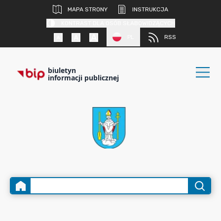
MAPA STRONY
INSTRUKCJA
KONTRAST DLA OSÓB SŁABOWIDZĄCYCH
PL
RSS
biuletyn
informacji publicznej