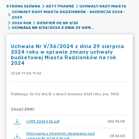
STRONA GŁÓWNA
AKTY PRAWNE
UCHWAŁY RADY MIASTA
UCHWAŁY RADY MIASTA RADZIONKÓW - KADENCJA 2024-
2029
2024 ROK
SIERPIEŃ OD NR V/35
UCHWAŁA NR V/36/2024 Z DNIA 29 SIERPNIA 2024 ROKU W SPRAWIE ZMIANY UCHWAŁY BUDŻETOWEJ MIASTA RADZIONKÓW NA ROK 2024
Uchwała Nr V/36/2024 z dnia 29 sierpnia
2024 roku w sprawie zmiany uchwały
budżetowej Miasta Radzionków na rok
2024
2024-11-06 11:42
ZAŁĄCZNIKI
U.RM.2024.V.36.pdf
582.96 KB
Informacja o imiennym głosowaniu nad
28.56 KB
uchwałą Nr 2024.V.36.pdf