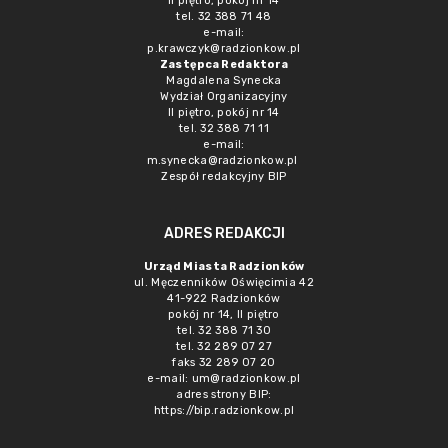
II piętro, pokój nr 14
tel. 32 388 71 48
e-mail:
p.krawczyk@radzionkow.pl
Zastępca Redaktora
Magdalena Synecka
Wydział Organizacyjny
II piętro, pokój nr 14
tel. 32 388 71 11
e-mail:
m.synecka@radzionkow.pl
Zespół redakcyjny BIP
ADRES REDAKCJI
Urząd Miasta Radzionków
ul. Męczenników Oświęcimia 42
41-922 Radzionków
pokój nr 14, II piętro
tel. 32 388 71 30
tel. 32 289 07 27
faks 32 289 07 20
e-mail:
um@radzionkow.pl
adres strony BIP:
https://bip.radzionkow.pl