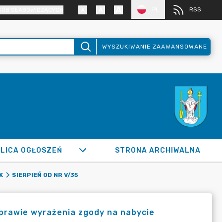
PL
RSS
SÓB SŁABOWIDZĄCYCH
WYSZUKIWANIE ZAAWANSOWANE
LICA OGŁOSZEŃ
STRONA ARCHIWALNA
K
SIERPIEŃ OD NR V/35
sprawie wyrażenia zgody na nabycie