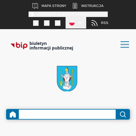
MAPA STRONY
INSTRUKCJA
KONTRAST DLA OSÓB SŁABOWIDZĄCYCH
PL
RSS
biuletyn
informacji publicznej