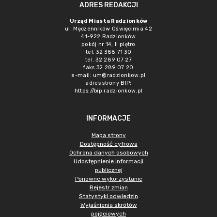
ADRES REDAKCJI
Urząd Miasta Radzionków
ul. Męczenników Oświęcimia 42
41-922 Radzionków
pokój nr 14, II piętro
tel. 32 388 71 30
tel. 32 289 07 27
faks 32 289 07 20
e-mail:
um@radzionkow.pl
adres strony BIP:
https://bip.radzionkow.pl
INFORMACJE
Mapa strony
Dostępność cyfrowa
Ochrona danych osobowych
Udostępnienie informacji
publicznej
Ponowne wykorzystanie
Rejestr zmian
Statystyki odwiedzin
Wyjaśnienia skrótów
pojęciowych