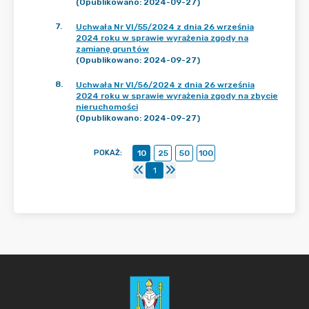
(Opublikowano: 2024-09-27)
7
.
Uchwała Nr VI/55/2024 z dnia 26 września
2024 roku w sprawie wyrażenia zgody na
zamianę gruntów
(Opublikowano: 2024-09-27)
8
.
Uchwała Nr VI/56/2024 z dnia 26 września
2024 roku w sprawie wyrażenia zgody na zbycie
nieruchomości
(Opublikowano: 2024-09-27)
POKAŻ
:
10
25
50
100
1