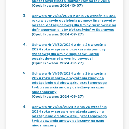
budżetowej Miasta Radzionków na rok 2024
(Opublikowano: 2024-10-07)
3
.
Uchwała Nr VI/51/2024 z dnia 26 września 2024
roku w sprawie udzielenia pomocy finansowej w
postaci dotacji celowej dla Gminy Sosnowiec na
dofinansowanie Izby Wytrzeźwień w Sosnowcu
(Opublikowano: 2024-09-27)
4
.
Uchwała Nr VI/52/2024 z dnia 26 września
2024 roku w sprawie przekazania pomocy
rzeczowej dla Gminy Boguszów-Gorce
poszkodowanej w wyniku powodzi
(Opublikowano: 2024-09-27)
5
.
Uchwała Nr VI/53/2024 z dnia 26 września
2024 roku w sprawie wyrażenia zgody na
odstąpienie od obowiązku przetargowego
trybu zawarcia umowy dzierżawy na czas
nieoznaczony
(Opublikowano: 2024-09-27)
6
.
Uchwała Nr VI/54/2024 z dnia 26 września
2024 roku w sprawie wyrażenia zgody na
odstąpienie od obowiązku przetargowego
trybu zawarcia umowy dzierżawy na czas
nieoznaczony