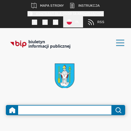
MAPA STRONY
INSTRUKCJA
KONTRAST DLA OSÓB SŁABOWIDZĄCYCH
PL
RSS
biuletyn
informacji publicznej