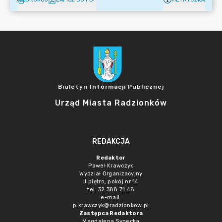
Biuletyn Informacji Publicznej
Urząd Miasta Radzionków
REDAKCJA
Redaktor
Paweł Krawczyk
Wydział Organizacyjny
II piętro, pokój nr 14
tel. 32 388 71 48
e-mail:
p.krawczyk@radzionkow.pl
Zastępca Redaktora
Magdalena Synecka