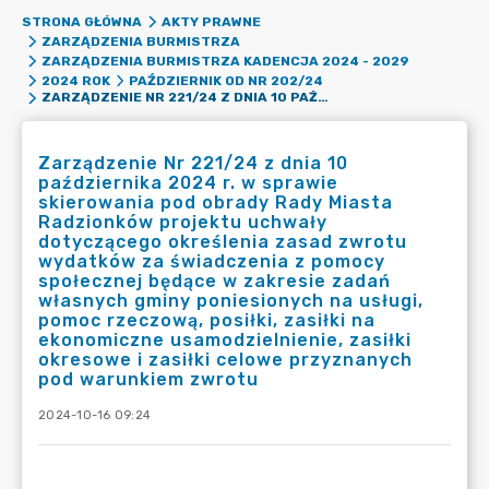
STRONA GŁÓWNA
AKTY PRAWNE
ZARZĄDZENIA BURMISTRZA
ZARZĄDZENIA BURMISTRZA KADENCJA 2024 - 2029
2024 ROK
PAŹDZIERNIK OD NR 202/24
ZARZĄDZENIE NR 221/24 Z DNIA 10 PAŹDZIERNIKA 2024 R. W SPRAWIE SKIEROWANIA POD OBRADY RADY MIASTA RADZIONKÓW PROJEKTU UCHWAŁY DOTYCZĄCEGO OKREŚLENIA ZASAD ZWROTU WYDATKÓW ZA ŚWIADCZENIA Z POMOCY SPOŁECZNEJ BĘDĄCE W ZAKRESIE ZADAŃ WŁASNYCH GMINY PONIESIONYCH NA USŁUGI, POMOC RZECZOWĄ, POSIŁKI, ZASIŁKI NA EKONOMICZNE USAMODZIELNIENIE, ZASIŁKI OKRESOWE I ZASIŁKI CELOWE PRZYZNANYCH POD WARUNKIEM ZWROTU
Zarządzenie Nr 221/24 z dnia 10
października 2024 r. w sprawie
skierowania pod obrady Rady Miasta
Radzionków projektu uchwały
dotyczącego określenia zasad zwrotu
wydatków za świadczenia z pomocy
społecznej będące w zakresie zadań
własnych gminy poniesionych na usługi,
pomoc rzeczową, posiłki, zasiłki na
ekonomiczne usamodzielnienie, zasiłki
okresowe i zasiłki celowe przyznanych
pod warunkiem zwrotu
2024-10-16 09:24