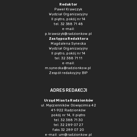
Redaktor
Paweł Krawczyk
Wydział Organizacyjny
II piętro, pokój nr 14
tel. 32 388 71 48
e-mail:
p.krawczyk@radzionkow.pl
Zastępca Redaktora
Magdalena Synecka
Wydział Organizacyjny
II piętro, pokój nr 14
tel. 32 388 71 11
e-mail:
m.synecka@radzionkow.pl
Zespół redakcyjny BIP
ADRES REDAKCJI
Urząd Miasta Radzionków
ul. Męczenników Oświęcimia 42
41-922 Radzionków
pokój nr 14, II piętro
tel. 32 388 71 30
tel. 32 289 07 27
faks 32 289 07 20
e-mail:
um@radzionkow.pl