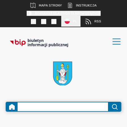
MAPA STRONY
INSTRUKCJA
KONTRAST DLA OSÓB SŁABOWIDZĄCYCH
PL
RSS
biuletyn
informacji publicznej