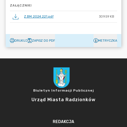
ZAŁĄCZNIKI
Z.BM.2024.221.pdf
309.59 KB
DRUKUJ
ZAPISZ DO PDF
METRYCZKA
Biuletyn Informacji Publicznej
Urząd Miasta Radzionków
REDAKCJA