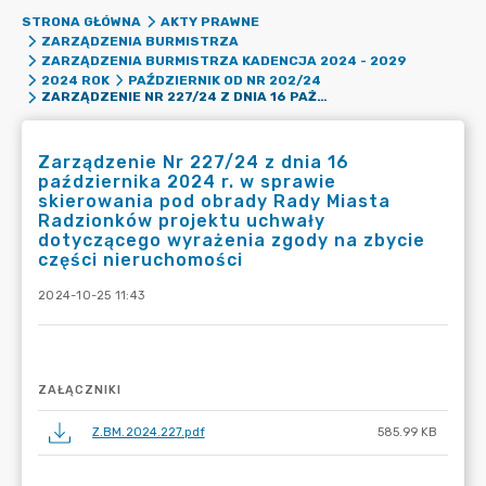
STRONA GŁÓWNA
AKTY PRAWNE
ZARZĄDZENIA BURMISTRZA
ZARZĄDZENIA BURMISTRZA KADENCJA 2024 - 2029
2024 ROK
PAŹDZIERNIK OD NR 202/24
ZARZĄDZENIE NR 227/24 Z DNIA 16 PAŹDZIERNIKA 2024 R. W SPRAWIE SKIEROWANIA POD OBRADY RADY MIASTA RADZIONKÓW PROJEKTU UCHWAŁY DOTYCZĄCEGO WYRAŻENIA ZGODY NA ZBYCIE CZĘŚCI NIERUCHOMOŚCI
Zarządzenie Nr 227/24 z dnia 16
października 2024 r. w sprawie
skierowania pod obrady Rady Miasta
Radzionków projektu uchwały
dotyczącego wyrażenia zgody na zbycie
części nieruchomości
2024-10-25 11:43
ZAŁĄCZNIKI
Z.BM.2024.227.pdf
585.99 KB