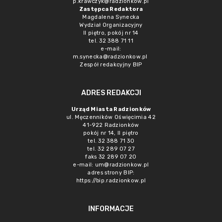
p.krawczyk@radzionkow.pl
Zastępca Redaktora
Magdalena Synecka
Wydział Organizacyjny
II piętro, pokój nr 14
tel. 32 388 71 11
e-mail:
m.synecka@radzionkow.pl
Zespół redakcyjny BIP
ADRES REDAKCJI
Urząd Miasta Radzionków
ul. Męczenników Oświęcimia 42
41-922 Radzionków
pokój nr 14, II piętro
tel. 32 388 71 30
tel. 32 289 07 27
faks 32 289 07 20
e-mail:
um@radzionkow.pl
adres strony BIP:
https://bip.radzionkow.pl
INFORMACJE