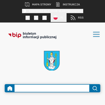
MAPA STRONY
INSTRUKCJA
KONTRAST DLA OSÓB SŁABOWIDZĄCYCH
PL
RSS
biuletyn
informacji publicznej