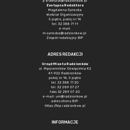
p.krawczyk@radzionkow.pl
Zastępca Redaktora
Magdalena Synecka
Wydział Organizacyjny
II piętro, pokój nr 14
tel. 32 388 71 11
e-mail:
m.synecka@radzionkow.pl
Zespół redakcyjny BIP
ADRES REDAKCJI
Urząd Miasta Radzionków
ul. Męczenników Oświęcimia 42
41-922 Radzionków
pokój nr 14, II piętro
tel. 32 388 71 30
tel. 32 289 07 27
faks 32 289 07 20
e-mail:
um@radzionkow.pl
adres strony BIP:
https://bip.radzionkow.pl
INFORMACJE