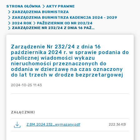
STRONA GŁÓWNA
AKTY PRAWNE
ZARZĄDZENIA BURMISTRZA
ZARZĄDZENIA BURMISTRZA KADENCJA 2024 - 2029
2024 ROK
PAŹDZIERNIK OD NR 202/24
ZARZĄDZENIE NR 232/24 Z DNIA 16 PAŹDZIERNIKA 2024 R. W SPRAWIE PODANIA DO PUBLICZNEJ WIADOMOŚCI WYKAZU NIERUCHOMOŚCI PRZEZNACZONYCH DO ODDANIA W DZIERŻAWĘ NA CZAS OZNACZONY DO LAT TRZECH W DRODZE BEZPRZETARGOWEJ
Zarządzenie Nr 232/24 z dnia 16
października 2024 r. w sprawie podania do
publicznej wiadomości wykazu
nieruchomości przeznaczonych do
oddania w dzierżawę na czas oznaczony
do lat trzech w drodze bezprzetargowej
2024-10-25 11:43
ZAŁĄCZNIKI
Z.BM.2024.232_wymazany.pdf
222.36 KB