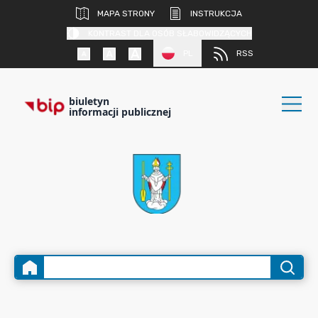
MAPA STRONY
INSTRUKCJA
KONTRAST DLA OSÓB SŁABOWIDZĄCYCH
PL
RSS
biuletyn
informacji publicznej