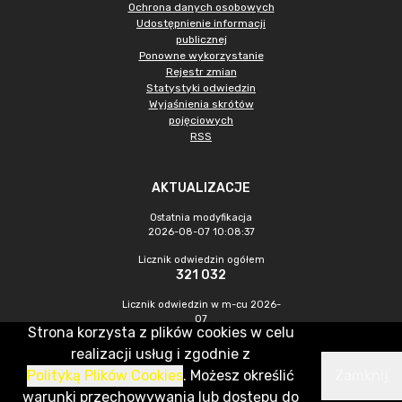
Ochrona danych osobowych
Udostępnienie informacji
publicznej
Ponowne wykorzystanie
Rejestr zmian
Statystyki odwiedzin
Wyjaśnienia skrótów
pojęciowych
RSS
AKTUALIZACJE
Ostatnia modyfikacja
2026-08-07 10:08:37
Licznik odwiedzin ogółem
321 032
Licznik odwiedzin w m-cu 2026-
07
Strona korzysta z plików cookies w celu
1 091
realizacji usług i zgodnie z
Polityką Plików Cookies
. Możesz określić
Zamknij
CMS & Hosting: Nefeni Sp. z o.o.
warunki przechowywania lub dostępu do