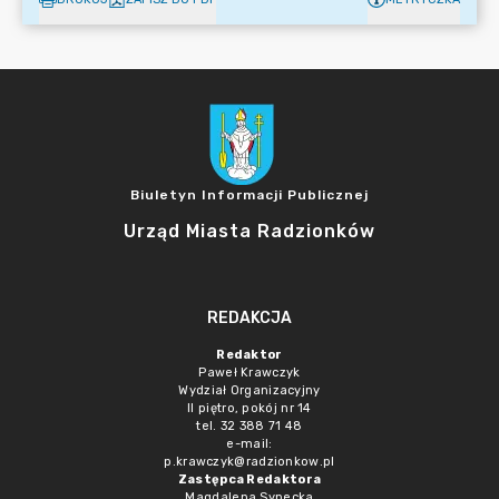
Biuletyn Informacji Publicznej
Urząd Miasta Radzionków
REDAKCJA
Redaktor
Paweł Krawczyk
Wydział Organizacyjny
II piętro, pokój nr 14
tel. 32 388 71 48
e-mail:
p.krawczyk@radzionkow.pl
Zastępca Redaktora
Magdalena Synecka