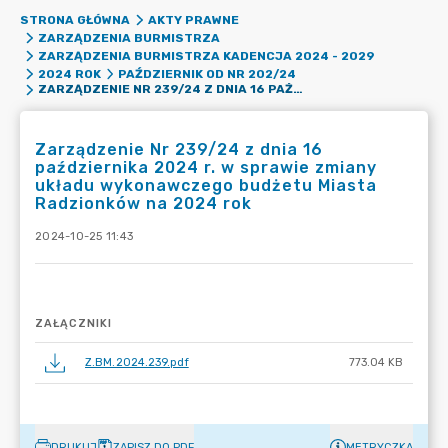
STRONA GŁÓWNA
AKTY PRAWNE
ZARZĄDZENIA BURMISTRZA
ZARZĄDZENIA BURMISTRZA KADENCJA 2024 - 2029
2024 ROK
PAŹDZIERNIK OD NR 202/24
ZARZĄDZENIE NR 239/24 Z DNIA 16 PAŹDZIERNIKA 2024 R. W SPRAWIE ZMIANY UKŁADU WYKONAWCZEGO BUDŻETU MIASTA RADZIONKÓW NA 2024 ROK
Zarządzenie Nr 239/24 z dnia 16
października 2024 r. w sprawie zmiany
układu wykonawczego budżetu Miasta
Radzionków na 2024 rok
2024-10-25 11:43
ZAŁĄCZNIKI
Z.BM.2024.239.pdf
773.04 KB
DRUKUJ
ZAPISZ DO PDF
METRYCZKA