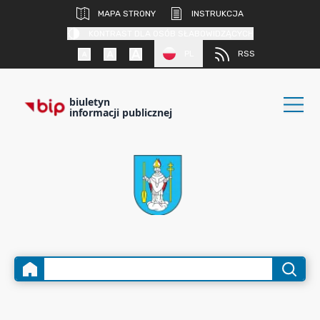
MAPA STRONY
INSTRUKCJA
KONTRAST DLA OSÓB SŁABOWIDZĄCYCH
PL
RSS
biuletyn
informacji publicznej