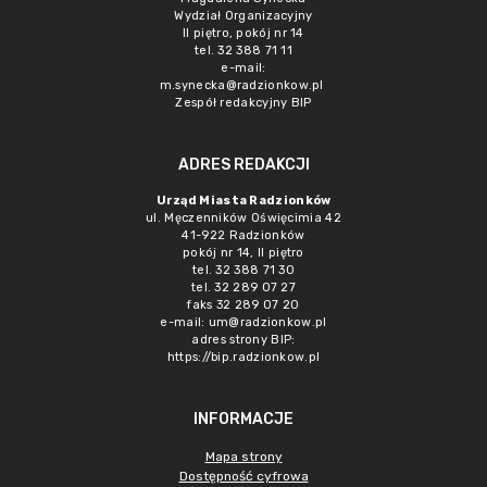
Wydział Organizacyjny
II piętro, pokój nr 14
tel. 32 388 71 11
e-mail:
m.synecka@radzionkow.pl
Zespół redakcyjny BIP
ADRES REDAKCJI
Urząd Miasta Radzionków
ul. Męczenników Oświęcimia 42
41-922 Radzionków
pokój nr 14, II piętro
tel. 32 388 71 30
tel. 32 289 07 27
faks 32 289 07 20
e-mail:
um@radzionkow.pl
adres strony BIP:
https://bip.radzionkow.pl
INFORMACJE
Mapa strony
Dostępność cyfrowa