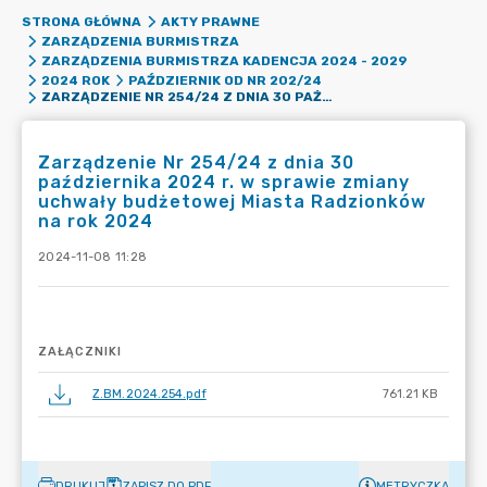
STRONA GŁÓWNA
AKTY PRAWNE
ZARZĄDZENIA BURMISTRZA
ZARZĄDZENIA BURMISTRZA KADENCJA 2024 - 2029
2024 ROK
PAŹDZIERNIK OD NR 202/24
ZARZĄDZENIE NR 254/24 Z DNIA 30 PAŹDZIERNIKA 2024 R. W SPRAWIE ZMIANY UCHWAŁY BUDŻETOWEJ MIASTA RADZIONKÓW NA ROK 2024
Zarządzenie Nr 254/24 z dnia 30
października 2024 r. w sprawie zmiany
uchwały budżetowej Miasta Radzionków
na rok 2024
2024-11-08 11:28
ZAŁĄCZNIKI
Z.BM.2024.254.pdf
761.21 KB
DRUKUJ
ZAPISZ DO PDF
METRYCZKA