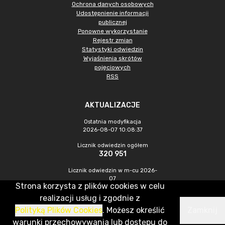
Ochrona danych osobowych
Udostępnienie informacji
publicznej
Ponowne wykorzystanie
Rejestr zmian
Statystyki odwiedzin
Wyjaśnienia skrótów
pojęciowych
RSS
AKTUALIZACJE
Ostatnia modyfikacja
2026-08-07 10:08:37
Licznik odwiedzin ogółem
320 951
Licznik odwiedzin w m-cu 2026-
07
Strona korzysta z plików cookies w celu
1 010
realizacji usług i zgodnie z
Polityką Plików Cookies
. Możesz określić
Zamknij
CMS & Hosting: Nefeni Sp. z o.o.
warunki przechowywania lub dostępu do