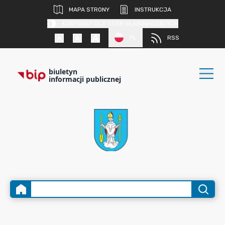
MAPA STRONY
INSTRUKCJA
KONTRAST DLA OSÓB SŁABOWIDZĄCYCH
PL
RSS
biuletyn
informacji publicznej