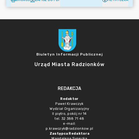
Biuletyn Informacji Publicznej
Urząd Miasta Radzionków
REDAKCJA
Redaktor
Paweł Krawczyk
Wydział Organizacyjny
II piętro, pokój nr 14
tel. 32 388 71 48
e-mail:
p.krawczyk@radzionkow.pl
Zastępca Redaktora
Magdalena Synecka