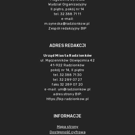
Wydział Organizacyjny
II piętro, pokój nr 14
tel. 32 388 71 11
e-mail:
m.synecka@radzionkow.pl
Zespół redakcyjny BIP
ADRES REDAKCJI
Urząd Miasta Radzionków
ul. Męczenników Oświęcimia 42
41-922 Radzionków
pokój nr 14, II piętro
tel. 32 388 71 30
tel. 32 289 07 27
faks 32 289 07 20
e-mail:
um@radzionkow.pl
adres strony BIP:
https://bip.radzionkow.pl
INFORMACJE
Mapa strony
Dostępność cyfrowa