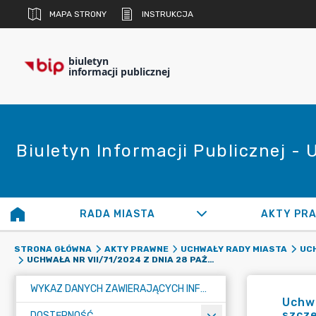
MAPA STRONY
INSTRUKCJA
biuletyn
informacji publicznej
Biuletyn Informacji Publicznej -
RADA MIASTA
AKTY PR
STRONA GŁÓWNA
AKTY PRAWNE
UCHWAŁY RADY MIASTA
UCH
UCHWAŁA NR VII/71/2024 Z DNIA 28 PAŹDZIERNIKA 2024 ROKU W SPRAWIE OKREŚLENIA WYSOKOŚCI ORAZ SZCZEGÓŁOWYCH WARUNKÓW I TRYBU PRZYZNAWANIA I ZWROTU ZASIŁKU CELOWEGO NA EKONOMICZNE USAMODZIELNIENIE
WYKAZ DANYCH ZAWIERAJĄCYCH INFORMACJE O ŚRODOWISKU I JEGO OCHRONIE
Uchwa
szcze
DOSTĘPNOŚĆ