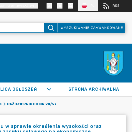
PL
RSS
SÓB SŁABOWIDZĄCYCH
WYSZUKIWANIE ZAAWANSOWANE
LICA OGŁOSZEŃ
STRONA ARCHIWALNA
K
PAŹDZIERNIK OD NR VII/57
ku w sprawie określenia wysokości oraz
u zasiłku celowego na ekonomiczne