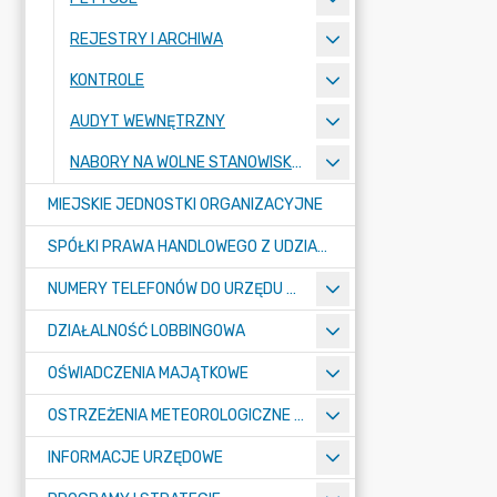
REJESTRY I ARCHIWA
KONTROLE
AUDYT WEWNĘTRZNY
NABORY NA WOLNE STANOWISKA PRACY
MIEJSKIE JEDNOSTKI ORGANIZACYJNE
SPÓŁKI PRAWA HANDLOWEGO Z UDZIAŁEM GMINY
NUMERY TELEFONÓW DO URZĘDU MIASTA, MIEJSKICH JEDNOSTEK ORGANIZACYJNYCH ORAZ SPÓŁEK PRAWA HANDLOWEGO Z UDZIAŁEM GMINY
DZIAŁALNOŚĆ LOBBINGOWA
OŚWIADCZENIA MAJĄTKOWE
OSTRZEŻENIA METEOROLOGICZNE O ZŁYM STANIE POWIETRZA I INNE
INFORMACJE URZĘDOWE