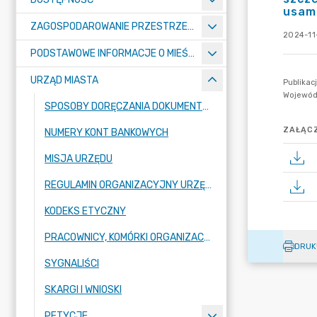
usam
ZAGOSPODAROWANIE PRZESTRZENNE
2024-11
PODSTAWOWE INFORMACJE O MIEŚCIE
URZĄD MIASTA
SPOSOBY DORĘCZANIA DOKUMENTÓW DO URZĘDU MIASTA RADZIONKÓW
ZAŁĄCZ
NUMERY KONT BANKOWYCH
MISJA URZĘDU
REGULAMIN ORGANIZACYJNY URZĘDU
KODEKS ETYCZNY
PRACOWNICY, KOMÓRKI ORGANIZACYJNE URZĘDU
DRUK
SYGNALIŚCI
SKARGI I WNIOSKI
PETYCJE