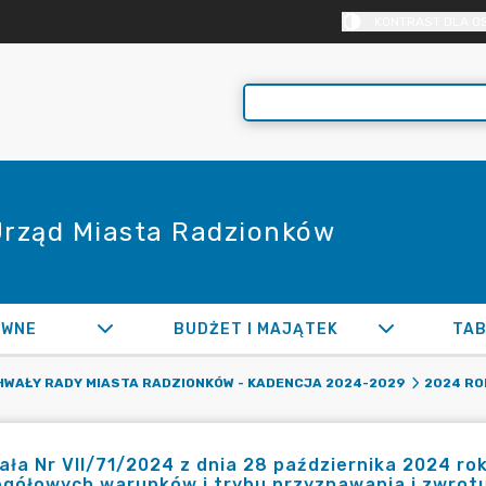
KONTRAST DLA O
 Urząd Miasta Radzionków
AWNE
BUDŻET I MAJĄTEK
TAB
WAŁY RADY MIASTA RADZIONKÓW - KADENCJA 2024-2029
2024 RO
ła Nr VII/71/2024 z dnia 28 października 2024 ro
gółowych warunków i trybu przyznawania i zwrot