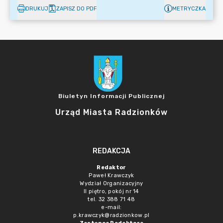
DRUKUJ
ZAPISZ DO PDF
METRYCZKA
Biuletyn Informacji Publicznej
Urząd Miasta Radzionków
REDAKCJA
Redaktor
Paweł Krawczyk
Wydział Organizacyjny
II piętro, pokój nr 14
tel. 32 388 71 48
e-mail:
p.krawczyk@radzionkow.pl