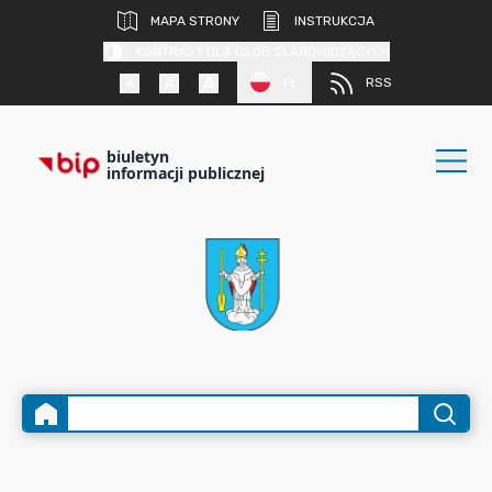
MAPA STRONY
INSTRUKCJA
KONTRAST DLA OSÓB SŁABOWIDZĄCYCH
PL
RSS
biuletyn
informacji publicznej