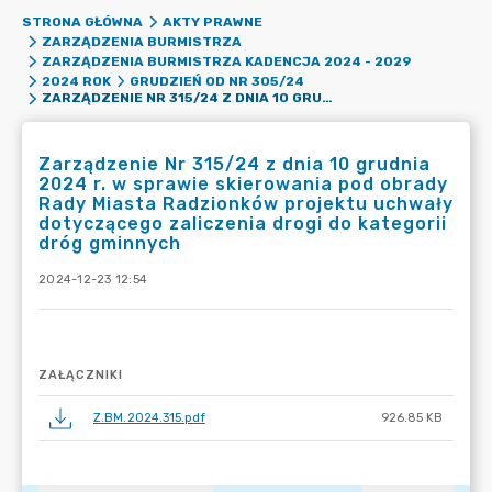
STRONA GŁÓWNA
AKTY PRAWNE
ZARZĄDZENIA BURMISTRZA
ZARZĄDZENIA BURMISTRZA KADENCJA 2024 - 2029
2024 ROK
GRUDZIEŃ OD NR 305/24
ZARZĄDZENIE NR 315/24 Z DNIA 10 GRUDNIA 2024 R. W SPRAWIE SKIEROWANIA POD OBRADY RADY MIASTA RADZIONKÓW PROJEKTU UCHWAŁY DOTYCZĄCEGO ZALICZENIA DROGI DO KATEGORII DRÓG GMINNYCH
Zarządzenie Nr 315/24 z dnia 10 grudnia
2024 r. w sprawie skierowania pod obrady
Rady Miasta Radzionków projektu uchwały
dotyczącego zaliczenia drogi do kategorii
dróg gminnych
2024-12-23 12:54
ZAŁĄCZNIKI
Z.BM.2024.315.pdf
926.85 KB