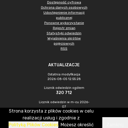
Dostępność cyfrowa
Ochrona danych osobowych
Udostępnienie informacji
publicznej
Ponowne wykorzystanie
Rejestr zmian
Statystyki odwiedzin
Wyjaśnienia skrótów
pojęciowych
RSS
AKTUALIZACJE
Ostatnia modyfikacja
2026-08-05 12:55:28
Licznik odwiedzin ogółem
320 712
Licznik odwiedzin w m-cu 2026-
07
Strona korzysta z plików cookies w celu
771
realizacji usług i zgodnie z
Polityką Plików Cookies
. Możesz określić
Zamknij
CMS & Hosting: Nefeni Sp. z o.o.