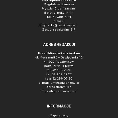
Zastępca Redaktora
Magdalena Synecka
Wydział Organizacyjny
II piętro, pokój nr 14
tel. 32 388 71 11
e-mail:
m.synecka@radzionkow.pl
Zespół redakcyjny BIP
ADRES REDAKCJI
Urząd Miasta Radzionków
ul. Męczenników Oświęcimia 42
41-922 Radzionków
pokój nr 14, II piętro
tel. 32 388 71 30
tel. 32 289 07 27
faks 32 289 07 20
e-mail:
um@radzionkow.pl
adres strony BIP:
https://bip.radzionkow.pl
INFORMACJE
Mapa strony