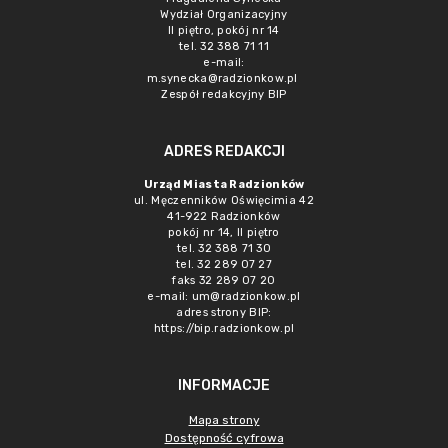
Wydział Organizacyjny
II piętro, pokój nr 14
tel. 32 388 71 11
e-mail:
m.synecka@radzionkow.pl
Zespół redakcyjny BIP
ADRES REDAKCJI
Urząd Miasta Radzionków
ul. Męczenników Oświęcimia 42
41-922 Radzionków
pokój nr 14, II piętro
tel. 32 388 71 30
tel. 32 289 07 27
faks 32 289 07 20
e-mail:
um@radzionkow.pl
adres strony BIP:
https://bip.radzionkow.pl
INFORMACJE
Mapa strony
Dostępność cyfrowa