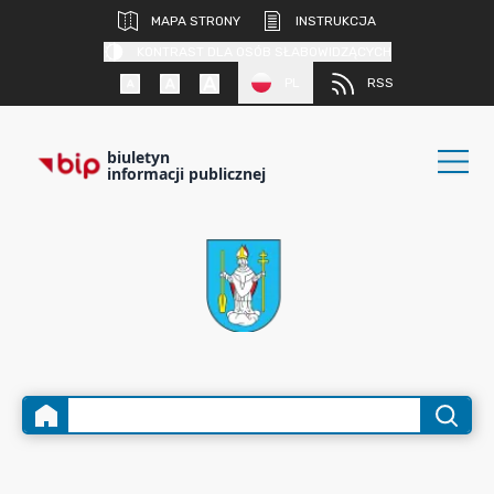
MAPA STRONY
INSTRUKCJA
KONTRAST DLA OSÓB SŁABOWIDZĄCYCH
PL
RSS
biuletyn
informacji publicznej