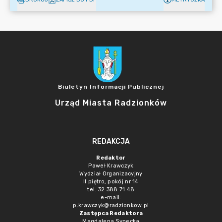
Biuletyn Informacji Publicznej
Urząd Miasta Radzionków
REDAKCJA
Redaktor
Paweł Krawczyk
Wydział Organizacyjny
II piętro, pokój nr 14
tel. 32 388 71 48
e-mail:
p.krawczyk@radzionkow.pl
Zastępca Redaktora
Magdalena Synecka