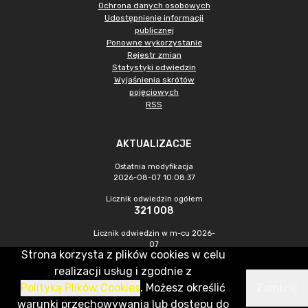
Ochrona danych osobowych
Udostępnienie informacji
publicznej
Ponowne wykorzystanie
Rejestr zmian
Statystyki odwiedzin
Wyjaśnienia skrótów
pojęciowych
RSS
AKTUALIZACJE
Ostatnia modyfikacja
2026-08-07 10:08:37
Licznik odwiedzin ogółem
321 008
Licznik odwiedzin w m-cu 2026-
07
Strona korzysta z plików cookies w celu
1 067
realizacji usług i zgodnie z
Polityką Plików Cookies
. Możesz określić
Zamknij
CMS & Hosting: Nefeni Sp. z o.o.
warunki przechowywania lub dostępu do