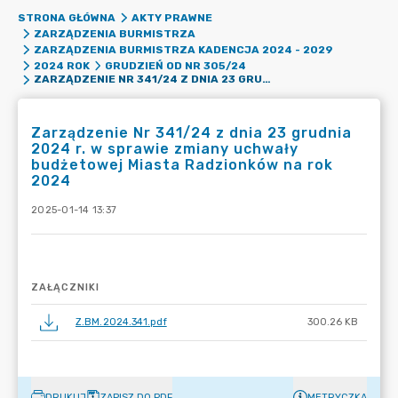
STRONA GŁÓWNA
AKTY PRAWNE
ZARZĄDZENIA BURMISTRZA
ZARZĄDZENIA BURMISTRZA KADENCJA 2024 - 2029
2024 ROK
GRUDZIEŃ OD NR 305/24
ZARZĄDZENIE NR 341/24 Z DNIA 23 GRUDNIA 2024 R. W SPRAWIE ZMIANY UCHWAŁY BUDŻETOWEJ MIASTA RADZIONKÓW NA ROK 2024
Zarządzenie Nr 341/24 z dnia 23 grudnia
2024 r. w sprawie zmiany uchwały
budżetowej Miasta Radzionków na rok
2024
2025-01-14 13:37
ZAŁĄCZNIKI
Z.BM.2024.341.pdf
300.26 KB
DRUKUJ
ZAPISZ DO PDF
METRYCZKA