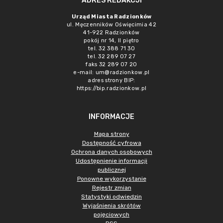
ADRES REDAKCJI
Urząd Miasta Radzionków
ul. Męczenników Oświęcimia 42
41-922 Radzionków
pokój nr 14, II piętro
tel. 32 388 71 30
tel. 32 289 07 27
faks 32 289 07 20
e-mail:
um@radzionkow.pl
adres strony BIP:
https://bip.radzionkow.pl
INFORMACJE
Mapa strony
Dostępność cyfrowa
Ochrona danych osobowych
Udostępnienie informacji
publicznej
Ponowne wykorzystanie
Rejestr zmian
Statystyki odwiedzin
Wyjaśnienia skrótów
pojęciowych