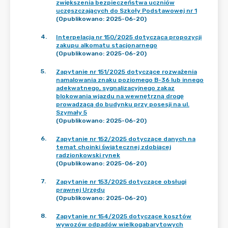
zwiększenia bezpieczeństwa uczniów
uczęszczających do Szkoły Podstawowej nr 1
(Opublikowano: 2025-06-20)
4
.
Interpelacja nr 150/2025 dotycząca propozycji
zakupu alkomatu stacjonarnego
(Opublikowano: 2025-06-20)
5
.
Zapytanie nr 151/2025 dotyczące rozważenia
namalowania znaku poziomego B-36 lub innego
adekwatnego, sygnalizacyjnego zakaz
blokowania wjazdu na wewnętrzną drogę
prowadzącą do budynku przy posesji na ul.
Szymały 5
(Opublikowano: 2025-06-20)
6
.
Zapytanie nr 152/2025 dotyczące danych na
temat choinki świątecznej zdobiącej
radzionkowski rynek
(Opublikowano: 2025-06-20)
7
.
Zapytanie nr 153/2025 dotyczące obsługi
prawnej Urzędu
(Opublikowano: 2025-06-20)
8
.
Zapytanie nr 154/2025 dotyczące kosztów
wywozów odpadów wielkogabarytowych