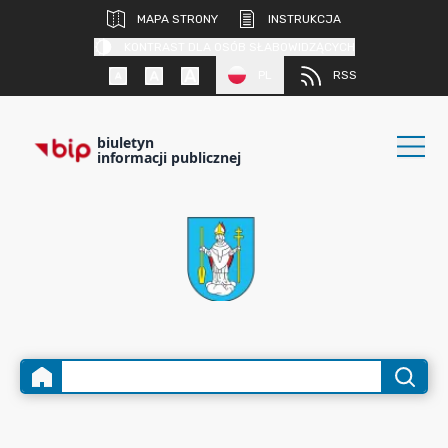
MAPA STRONY
INSTRUKCJA
KONTRAST DLA OSÓB SŁABOWIDZĄCYCH
PL
RSS
biuletyn
informacji publicznej