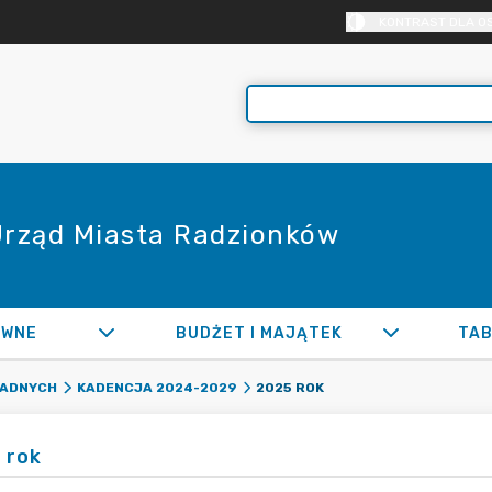
KONTRAST DLA O
 Urząd Miasta Radzionków
AWNE
BUDŻET I MAJĄTEK
TAB
2025 ROK
RADNYCH
KADENCJA 2024-2029
 rok