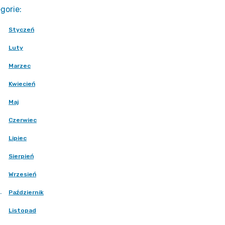
gorie
:
Styczeń
Luty
Marzec
Kwiecień
Maj
Czerwiec
Lipiec
Sierpień
Wrzesień
.
Październik
Listopad