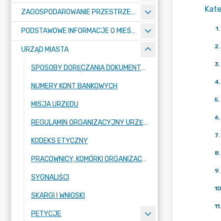
Kate
ZAGOSPODAROWANIE PRZESTRZENNE
1
.
PODSTAWOWE INFORMACJE O MIEŚCIE
2
.
URZĄD MIASTA
3
.
SPOSOBY DORĘCZANIA DOKUMENTÓW DO URZĘDU MIASTA RADZIONKÓW
4
.
NUMERY KONT BANKOWYCH
5
.
MISJA URZĘDU
6
.
REGULAMIN ORGANIZACYJNY URZĘDU
7
.
KODEKS ETYCZNY
8
.
PRACOWNICY, KOMÓRKI ORGANIZACYJNE URZĘDU
9
.
SYGNALIŚCI
10
SKARGI I WNIOSKI
11
.
PETYCJE