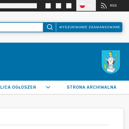
PL
RSS
SÓB SŁABOWIDZĄCYCH
WYSZUKIWANIE ZAAWANSOWANE
LICA OGŁOSZEŃ
STRONA ARCHIWALNA