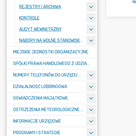
12
REJESTRY I ARCHIWA
KONTROLE
AUDYT WEWNĘTRZNY
NABORY NA WOLNE STANOWISKA PRACY
MIEJSKIE JEDNOSTKI ORGANIZACYJNE
SPÓŁKI PRAWA HANDLOWEGO Z UDZIAŁEM GMINY
NUMERY TELEFONÓW DO URZĘDU MIASTA, MIEJSKICH JEDNOSTEK ORGANIZACYJNYCH ORAZ SPÓŁEK PRAWA HANDLOWEGO Z UDZIAŁEM GMINY
DZIAŁALNOŚĆ LOBBINGOWA
OŚWIADCZENIA MAJĄTKOWE
OSTRZEŻENIA METEOROLOGICZNE O ZŁYM STANIE POWIETRZA I INNE
INFORMACJE URZĘDOWE
PROGRAMY I STRATEGIE