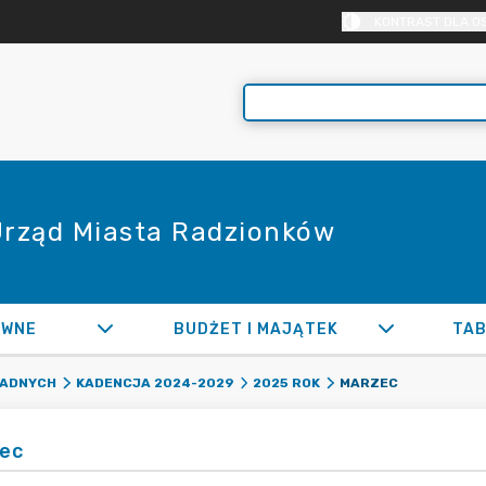
KONTRAST DLA O
 Urząd Miasta Radzionków
AWNE
BUDŻET I MAJĄTEK
TAB
MARZEC
RADNYCH
KADENCJA 2024-2029
2025 ROK
ec