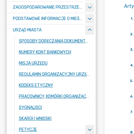
Arty
ZAGOSPODAROWANIE PRZESTRZENNE
PODSTAWOWE INFORMACJE O MIEŚCIE
1
.
URZĄD MIASTA
2
.
SPOSOBY DORĘCZANIA DOKUMENTÓW DO URZĘDU MIASTA RADZIONKÓW
3
.
NUMERY KONT BANKOWYCH
MISJA URZĘDU
4
.
REGULAMIN ORGANIZACYJNY URZĘDU
5
.
KODEKS ETYCZNY
PRACOWNICY, KOMÓRKI ORGANIZACYJNE URZĘDU
6
.
SYGNALIŚCI
7
.
SKARGI I WNIOSKI
PETYCJE
8
.