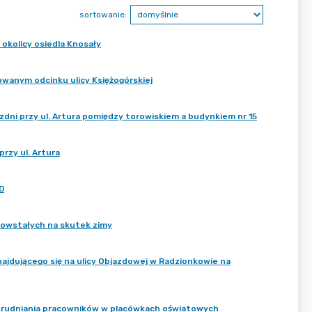
sortowanie:
okolicy osiedla Knosały
wanym odcinku ulicy Księżogórskiej
ezdni przy ul. Artura pomiędzy torowiskiem a budynkiem nr 15
rzy ul. Artura
D
 powstałych na skutek zimy
ajdującego się na ulicy Objazdowej w Radzionkowie na
trudniania pracowników w placówkach oświatowych