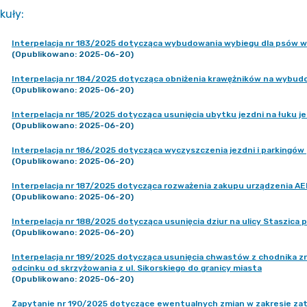
kuły
:
Interpelacja nr 183/2025 dotycząca wybudowania wybiegu dla psów w 
(Opublikowano: 2025-06-20)
Interpelacja nr 184/2025 dotycząca obniżenia krawężników na wybudo
(Opublikowano: 2025-06-20)
Interpelacja nr 185/2025 dotycząca usunięcia ubytku jezdni na łuku j
(Opublikowano: 2025-06-20)
Interpelacja nr 186/2025 dotycząca wyczyszczenia jezdni i parkingów p
(Opublikowano: 2025-06-20)
Interpelacja nr 187/2025 dotycząca rozważenia zakupu urządzenia AE
(Opublikowano: 2025-06-20)
Interpelacja nr 188/2025 dotycząca usunięcia dziur na ulicy Staszica
(Opublikowano: 2025-06-20)
Interpelacja nr 189/2025 dotycząca usunięcia chwastów z chodnika zn
odcinku od skrzyżowania z ul. Sikorskiego do granicy miasta
(Opublikowano: 2025-06-20)
Zapytanie nr 190/2025 dotyczące ewentualnych zmian w zakresie za