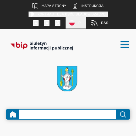
MAPA STRONY
INSTRUKCJA
KONTRAST DLA OSÓB SŁABOWIDZĄCYCH
PL
RSS
biuletyn
informacji publicznej