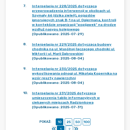
7
.
Interpelacja nr 228/2025 dotycząca
przeprowadzenia interwencji w okolicach ul.
Szymały 66 (dzika zieleń), pojazdów
ignorujących znak B-1 na ul. Ogiermana, kontroli
w kontekście organizacji "popijawek" na drodze
wzdłuż nasypu kolejowego
(Opublikowano: 2025-07-29)
8
.
Interpelacja nr 229/2025 dotycząca budowy
chodnika na ul. Wspólnej łączącego chodniki ul.
Wiktorii i ul. Marii Dąbrowskiej
(Opublikowano: 2025-08-04)
9
.
Interpelacja nr 230/2025 dotycząca
wykostkowania odnogi ul. Mikołaja Kopernika na
wzór reszty nawierzchni
(Opublikowano: 2025-08-04)
10
.
Interpelacja nr 231/2025 dotycząca
umieszczenia tablic informacyjnych w
ciekawych miejscach Radzionkowa
(Opublikowano: 2025-07-31)
POKAŻ
:
10
25
50
100
1
2