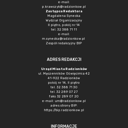
e-mail:
p.krawczyk@radzionkow.pl
Zastępca Redaktora
Magdalena Synecka
Wydział Organizacyjny
II piętro, pokój nr 14
tel. 32 388 71 11
e-mail:
m.synecka@radzionkow.pl
Zespół redakcyjny BIP
ADRES REDAKCJI
Urząd Miasta Radzionków
ul. Męczenników Oświęcimia 42
41-922 Radzionków
pokój nr 14, II piętro
tel. 32 388 71 30
tel. 32 289 07 27
faks 32 289 07 20
e-mail:
um@radzionkow.pl
adres strony BIP:
https://bip.radzionkow.pl
INFORMACJE