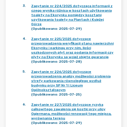
3
.
Zapytanie nr 224/2025 dotycząca informacji z
czego wynika różnica w kosztach użytkowania
toalety na Ekorynku pomiędzy kosztami
uzytkowania toalety na Plantach i Księżej
Górze
(Opublikowano: 2025-07-29)
4
.
Zapytanie nr 225/2025 dotyczące
przeprowadzenia weryfikacji stanu nawierzchni
Ekorynku i parkingu przy nim, ilości
uszkodzonych płyt oraz podania informacji czy
płyty na Ekorynku są wciąż objęte gwarancją
(Opublikowano: 2025-07-28)
5
.
Zapytanie nr 226/2025 dotyczące
przeprowadzenia analizy możliwości zrobienia
strefy parkowania równoległego wzdłuż
budynku przy SP Nr 1 I Liceum
Ogólnokształcącym
(Opublikowano: 2025-07-25)
6
.
Zapytanie nr 227/2025 dotyczące ryzyka
całkowitego zawalenia się kostki przy ulicy
Ogiermana, możliwości renowacji tego miejsca,
wyrównania terenu
(Opublikowano: 2025-07-29)