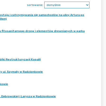
sortowanie:
stoju i zatrzymywania się samochodów na ulicy Artura po
liwej
nu fitosanitarnego drzew i elementów drewnianych w parku
łki Restrukturyzacji Kopalń
zy ul. Szymały w Radzionkowie
nkowie
. Dąbrowskiej i Larysza w Radzionkowie