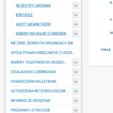
8
.
REJESTRY I ARCHIWA
KONTROLE
9
.
AUDYT WEWNĘTRZNY
10
NABORY NA WOLNE STANOWISKA PRACY
MIEJSKIE JEDNOSTKI ORGANIZACYJNE
POKAŻ
:
SPÓŁKI PRAWA HANDLOWEGO Z UDZIAŁEM GMINY
NUMERY TELEFONÓW DO URZĘDU MIASTA, MIEJSKICH JEDNOSTEK ORGANIZACYJNYCH ORAZ SPÓŁEK PRAWA HANDLOWEGO Z UDZIAŁEM GMINY
DZIAŁALNOŚĆ LOBBINGOWA
OŚWIADCZENIA MAJĄTKOWE
OSTRZEŻENIA METEOROLOGICZNE O ZŁYM STANIE POWIETRZA I INNE
INFORMACJE URZĘDOWE
PROGRAMY I STRATEGIE