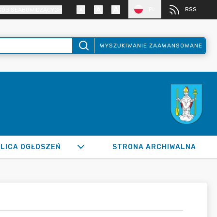
PL
RSS
SÓB SŁABOWIDZĄCYCH
WYSZUKIWANIE ZAAWANSOWANE
LICA OGŁOSZEŃ
STRONA ARCHIWALNA