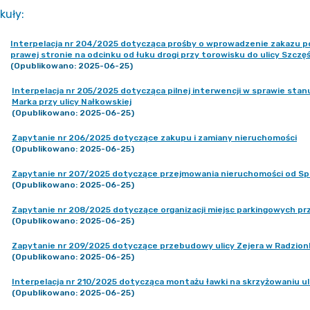
kuły
:
Interpelacja nr 204/2025 dotycząca prośby o wprowadzenie zakazu po
prawej stronie na odcinku od łuku drogi przy torowisku do ulicy Szczęś
(Opublikowano: 2025-06-25)
Interpelacja nr 205/2025 dotycząca pilnej interwencji w sprawie sta
Marka przy ulicy Nałkowskiej
(Opublikowano: 2025-06-25)
Zapytanie nr 206/2025 dotyczące zakupu i zamiany nieruchomości
(Opublikowano: 2025-06-25)
Zapytanie nr 207/2025 dotyczące przejmowania nieruchomości od Spó
(Opublikowano: 2025-06-25)
Zapytanie nr 208/2025 dotyczące organizacji miejsc parkingowych pr
(Opublikowano: 2025-06-25)
Zapytanie nr 209/2025 dotyczące przebudowy ulicy Zejera w Radzio
(Opublikowano: 2025-06-25)
Interpelacja nr 210/2025 dotycząca montażu ławki na skrzyżowaniu ul
(Opublikowano: 2025-06-25)