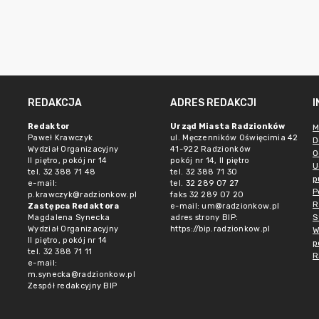
REDAKCJA
ADRES REDAKCJI
Redaktor
Urząd Miasta Radzionków
M
Paweł Krawczyk
ul. Męczenników Oświęcimia 42
D
Wydział Organizacyjny
41-922 Radzionków
O
II piętro, pokój nr 14
pokój nr 14, II piętro
U
tel. 32 388 71 48
tel. 32 388 71 30
p
e-mail:
tel. 32 289 07 27
P
p.krawczyk@radzionkow.pl
faks 32 289 07 20
R
Zastępca Redaktora
e-mail:
um@radzionkow.pl
S
Magdalena Synecka
adres strony BIP:
Wydział Organizacyjny
https://bip.radzionkow.pl
W
II piętro, pokój nr 14
p
tel. 32 388 71 11
R
e-mail:
m.synecka@radzionkow.pl
Zespół redakcyjny BIP