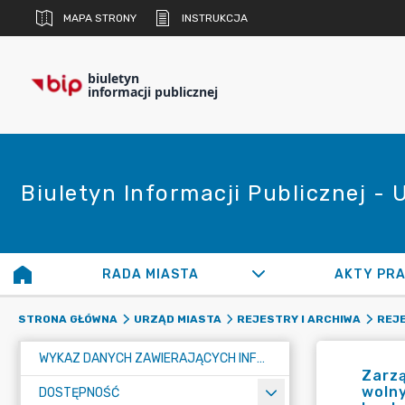
MAPA STRONY
INSTRUKCJA
biuletyn
informacji publicznej
Biuletyn Informacji Publicznej -
RADA MIASTA
AKTY PR
STRONA GŁÓWNA
URZĄD MIASTA
REJESTRY I ARCHIWA
REJ
WYKAZ DANYCH ZAWIERAJĄCYCH INFORMACJE O ŚRODOWISKU I JEGO OCHRONIE
Zarzą
woln
DOSTĘPNOŚĆ