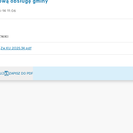
ową obsługę gminy
-14 11:06
NIKI
Zw.KU.2025.34.pdf
UJ
ZAPISZ DO PDF