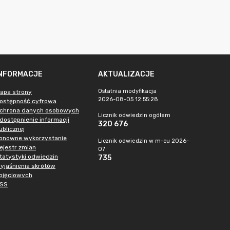
INFORMACJE
AKTUALIZACJE
Ostatnia modyfikacja
apa strony
2026-08-05 12:55:28
ostępność cyfrowa
chrona danych osobowych
Licznik odwiedzin ogółem
dostępnienie informacji
320 676
ublicznej
onowne wykorzystanie
Licznik odwiedzin w m-cu 2026-
ejestr zmian
07
tatystyki odwiedzin
735
yjaśnienia skrótów
ojęciowych
SS