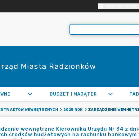
KONTRAST DLA O
 Urząd Miasta Radzionków
AWNE
BUDŻET I MAJĄTEK
TAB
ESTR AKTÓW WEWNĘTRZNYCH
2025 ROK
dzenie wewnętrzne Kierownika Urzędu Nr 34 z dnia
ych środków budżetowych na rachunku bankowym 