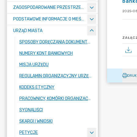
bank
ZAGOSPODAROWANIE PRZESTRZENNE
2025-08
PODSTAWOWE INFORMACJE O MIEŚCIE
URZĄD MIASTA
ZAŁĄCZ
SPOSOBY DORĘCZANIA DOKUMENTÓW DO URZĘDU MIASTA RADZIONKÓW
NUMERY KONT BANKOWYCH
MISJA URZĘDU
REGULAMIN ORGANIZACYJNY URZĘDU
DRUK
KODEKS ETYCZNY
PRACOWNICY, KOMÓRKI ORGANIZACYJNE URZĘDU
SYGNALIŚCI
SKARGI I WNIOSKI
PETYCJE