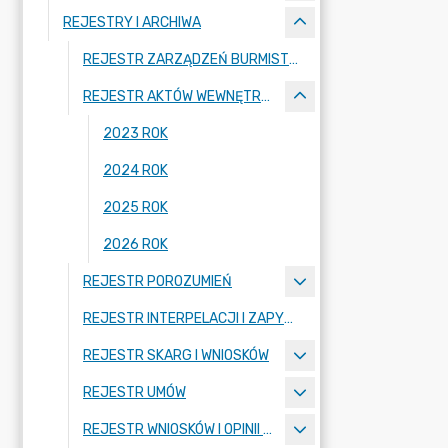
REJESTRY I ARCHIWA
REJESTR ZARZĄDZEŃ BURMISTRZA MIASTA
REJESTR AKTÓW WEWNĘTRZNYCH
2023 ROK
2024 ROK
2025 ROK
2026 ROK
REJESTR POROZUMIEŃ
REJESTR INTERPELACJI I ZAPYTAŃ RADNYCH
REJESTR SKARG I WNIOSKÓW
REJESTR UMÓW
REJESTR WNIOSKÓW I OPINII KOMISJI RADY MIASTA