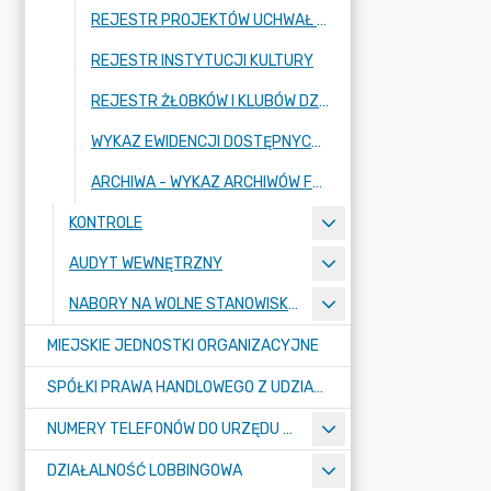
REJESTR PROJEKTÓW UCHWAŁ RADY MIASTA RADZIONKÓW
REJESTR INSTYTUCJI KULTURY
REJESTR ŻŁOBKÓW I KLUBÓW DZIECIĘCYCH (STRONA SYSTEMU REJESTR ŻŁOBKÓW)
WYKAZ EWIDENCJI DOSTĘPNYCH W URZĘDZIE MIASTA RADZIONKÓW
ARCHIWA - WYKAZ ARCHIWÓW FUNKCJONUJĄCYCH W URZĘDZIE MIASTA RADZIONKÓW (ARCHIWUM BIP)
KONTROLE
AUDYT WEWNĘTRZNY
NABORY NA WOLNE STANOWISKA PRACY
MIEJSKIE JEDNOSTKI ORGANIZACYJNE
SPÓŁKI PRAWA HANDLOWEGO Z UDZIAŁEM GMINY
NUMERY TELEFONÓW DO URZĘDU MIASTA, MIEJSKICH JEDNOSTEK ORGANIZACYJNYCH ORAZ SPÓŁEK PRAWA HANDLOWEGO Z UDZIAŁEM GMINY
DZIAŁALNOŚĆ LOBBINGOWA