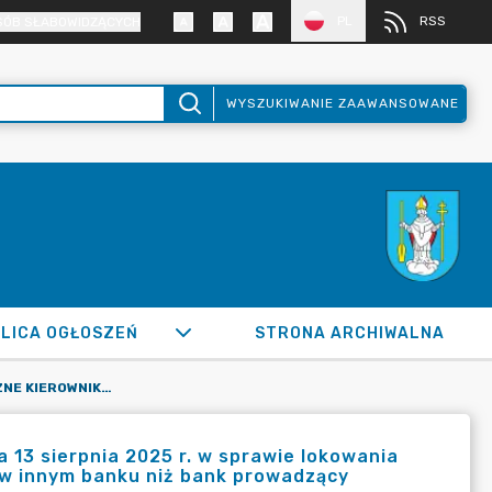
PL
RSS
SÓB SŁABOWIDZĄCYCH
WYSZUKIWANIE ZAAWANSOWANE
LICA OGŁOSZEŃ
STRONA ARCHIWALNA
ZARZĄDZENIE WEWNĘTRZNE KIEROWNIKA URZĘDU NR 34 Z DNIA 13 SIERPNIA 2025 R. W SPRAWIE LOKOWANIA WOLNYCH ŚRODKÓW BUDŻETOWYCH NA RACHUNKU BANKOWYM W INNYM BANKU NIŻ BANK PROWADZĄCY BANKOWĄ OBSŁUGĘ GMINY
 13 sierpnia 2025 r. w sprawie lokowania
w innym banku niż bank prowadzący