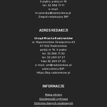
II piętro, pokój nr 14
tel. 32 388 71 11
e-mail:
m.synecka@radzionkow.pl
Zespół redakcyjny BIP
ADRES REDAKCJI
Urząd Miasta Radzionków
ul. Męczenników Oświęcimia 42
41-922 Radzionków
pokój nr 14, II piętro
tel. 32 388 71 30
tel. 32 289 07 27
faks 32 289 07 20
e-mail:
um@radzionkow.pl
adres strony BIP:
https://bip.radzionkow.pl
INFORMACJE
Mapa strony
Dostępność cyfrowa
Ochrona danych osobowych