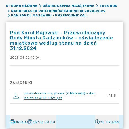
STRONA GŁÓWNA
OŚWIADCZENIA MAJĄTKOWE
2025 ROK
RADNI MIASTA RADZIONKÓW KADENCJA 2024-2029
PAN KAROL MAJEWSKI - PRZEWODNICZĄCY RADY MIASTA RADZIONKÓW - OŚWIADCZENIE MAJĄTKOWE WEDŁUG STANU NA DZIEŃ 31.12.2024
Pan Karol Majewski - Przewodniczący
Rady Miasta Radzionków - oświadczenie
majątkowe według stanu na dzień
31.12.2024
2025-05-22 10:04
ZAŁĄCZNIKI
oświadczenie majątkowe (K.Majewski) - stan
1.9 MB
na dzień 31.12.2024.pdf
DRUKUJ
ZAPISZ DO PDF
METRYCZKA