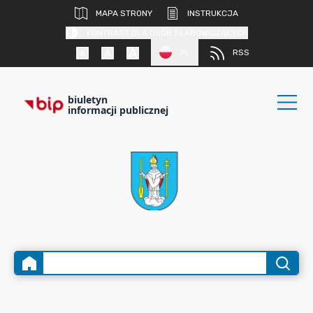
MAPA STRONY
INSTRUKCJA
KONTRAST DLA OSÓB SŁABOWIDZĄCYCH
PL
RSS
biuletyn
informacji publicznej