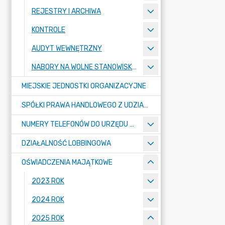
REJESTRY I ARCHIWA
KONTROLE
AUDYT WEWNĘTRZNY
NABORY NA WOLNE STANOWISKA PRACY
MIEJSKIE JEDNOSTKI ORGANIZACYJNE
SPÓŁKI PRAWA HANDLOWEGO Z UDZIAŁEM GMINY
NUMERY TELEFONÓW DO URZĘDU MIASTA, MIEJSKICH JEDNOSTEK ORGANIZACYJNYCH ORAZ SPÓŁEK PRAWA HANDLOWEGO Z UDZIAŁEM GMINY
DZIAŁALNOŚĆ LOBBINGOWA
OŚWIADCZENIA MAJĄTKOWE
2023 ROK
2024 ROK
2025 ROK