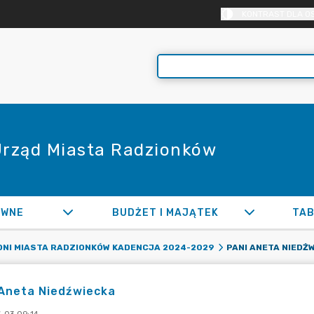
KONTRAST DLA O
 Urząd Miasta Radzionków
AWNE
BUDŻET I MAJĄTEK
TAB
PANI ANETA NIEDŹ
NI MIASTA RADZIONKÓW KADENCJA 2024-2029
 Aneta Niedźwiecka