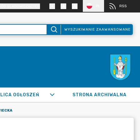
PL
RSS
SÓB SŁABOWIDZĄCYCH
WYSZUKIWANIE ZAAWANSOWANE
LICA OGŁOSZEŃ
STRONA ARCHIWALNA
WIECKA