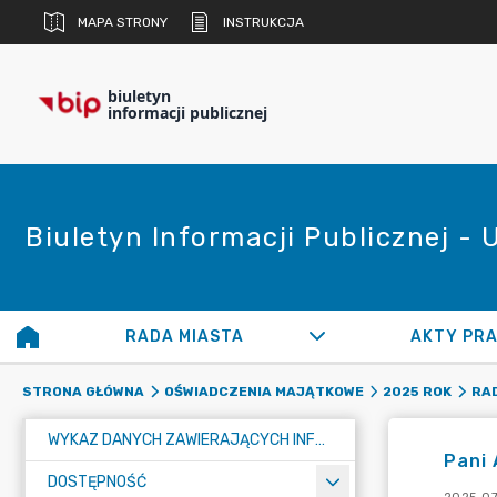
MAPA STRONY
INSTRUKCJA
biuletyn
informacji publicznej
Biuletyn Informacji Publicznej -
RADA MIASTA
AKTY PR
STRONA GŁÓWNA
OŚWIADCZENIA MAJĄTKOWE
2025 ROK
RAD
WYKAZ DANYCH ZAWIERAJĄCYCH INFORMACJE O ŚRODOWISKU I JEGO OCHRONIE
Pani
DOSTĘPNOŚĆ