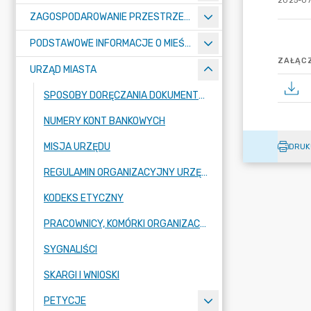
2025-07
ZAGOSPODAROWANIE PRZESTRZENNE
PODSTAWOWE INFORMACJE O MIEŚCIE
ZAŁĄCZ
URZĄD MIASTA
SPOSOBY DORĘCZANIA DOKUMENTÓW DO URZĘDU MIASTA RADZIONKÓW
NUMERY KONT BANKOWYCH
MISJA URZĘDU
DRUK
REGULAMIN ORGANIZACYJNY URZĘDU
KODEKS ETYCZNY
PRACOWNICY, KOMÓRKI ORGANIZACYJNE URZĘDU
SYGNALIŚCI
SKARGI I WNIOSKI
PETYCJE