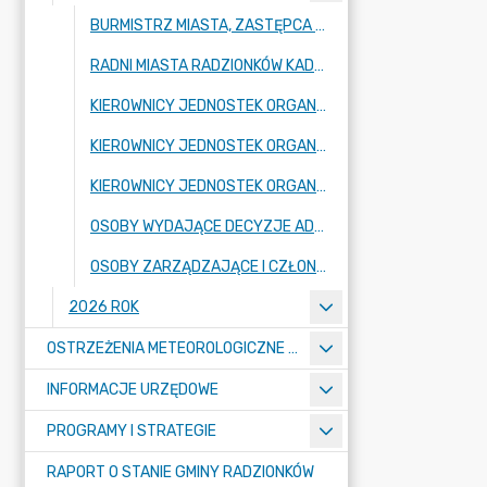
BURMISTRZ MIASTA, ZASTĘPCA BURMISTRZA MIASTA, SEKRETARZ MIASTA, SKARBNIK MIASTA
RADNI MIASTA RADZIONKÓW KADENCJA 2024-2029
KIEROWNICY JEDNOSTEK ORGANIZACYJNYCH - SZKOŁY, PRZEDSZKOLA
KIEROWNICY JEDNOSTEK ORGANIZACYJNYCH GMINY - JEDNOSTKI BUDŻETOWE
KIEROWNICY JEDNOSTEK ORGANIZACYJNYCH - INSTYTUCJE KULTURY
OSOBY WYDAJĄCE DECYZJE ADMINISTRACYJNE W IMIENIU BURMISTRZA MIASTA
OSOBY ZARZĄDZAJĄCE I CZŁONKOWIE ORGANÓW ZARZĄDZAJĄCYCH GMINNYMI OSOBAMI PRAWNYMI
2026 ROK
OSTRZEŻENIA METEOROLOGICZNE O ZŁYM STANIE POWIETRZA I INNE
INFORMACJE URZĘDOWE
PROGRAMY I STRATEGIE
RAPORT O STANIE GMINY RADZIONKÓW