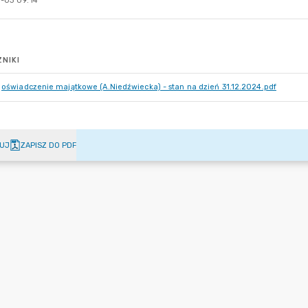
-03 09:14
NIKI
oświadczenie majątkowe (A.Niedźwiecka) - stan na dzień 31.12.2024.pdf
UJ
ZAPISZ DO PDF