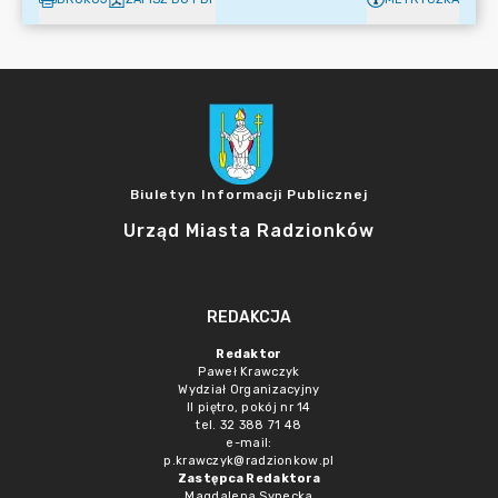
Biuletyn Informacji Publicznej
Urząd Miasta Radzionków
REDAKCJA
Redaktor
Paweł Krawczyk
Wydział Organizacyjny
II piętro, pokój nr 14
tel. 32 388 71 48
e-mail:
p.krawczyk@radzionkow.pl
Zastępca Redaktora
Magdalena Synecka