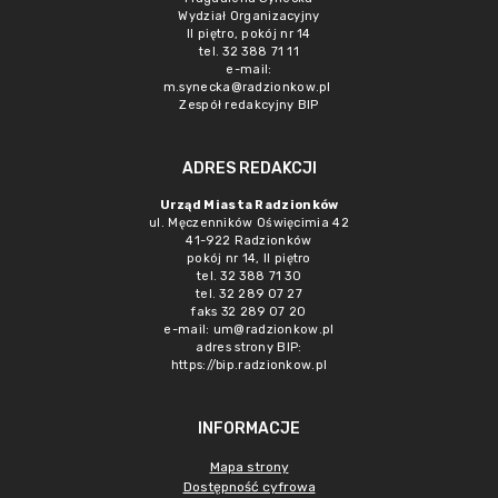
Wydział Organizacyjny
II piętro, pokój nr 14
tel. 32 388 71 11
e-mail:
m.synecka@radzionkow.pl
Zespół redakcyjny BIP
ADRES REDAKCJI
Urząd Miasta Radzionków
ul. Męczenników Oświęcimia 42
41-922 Radzionków
pokój nr 14, II piętro
tel. 32 388 71 30
tel. 32 289 07 27
faks 32 289 07 20
e-mail:
um@radzionkow.pl
adres strony BIP:
https://bip.radzionkow.pl
INFORMACJE
Mapa strony
Dostępność cyfrowa