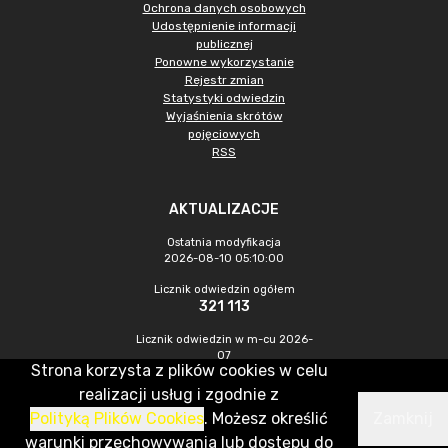
Ochrona danych osobowych
Udostępnienie informacji
publicznej
Ponowne wykorzystanie
Rejestr zmian
Statystyki odwiedzin
Wyjaśnienia skrótów
pojęciowych
RSS
AKTUALIZACJE
Ostatnia modyfikacja
2026-08-10 05:10:00
Licznik odwiedzin ogółem
321 113
Licznik odwiedzin w m-cu 2026-
07
Strona korzysta z plików cookies w celu
1 172
realizacji usług i zgodnie z
Polityką Plików Cookies
. Możesz określić
Zamknij
CMS & Hosting: Nefeni Sp. z o.o.
warunki przechowywania lub dostępu do