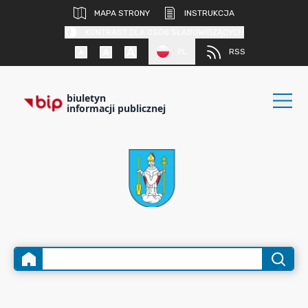
MAPA STRONY
INSTRUKCJA
KONTRAST DLA OSÓB SŁABOWIDZĄCYCH
PL
RSS
biuletyn
informacji publicznej