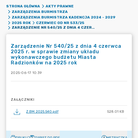
STRONA GŁÓWNA
AKTY PRAWNE
ZARZĄDZENIA BURMISTRZA
ZARZĄDZENIA BURMISTRZA KADENCJA 2024 - 2029
2025 ROK
CZERWIEC OD NR 533/25
ZARZĄDZENIE NR 540/25 Z DNIA 4 CZERWCA 2025 R. W SPRAWIE ZMIANY UKŁADU WYKONAWCZEGO BUDŻETU MIASTA RADZIONKÓW NA 2025 ROK
Zarządzenie Nr 540/25 z dnia 4 czerwca
2025 r. w sprawie zmiany układu
wykonawczego budżetu Miasta
Radzionków na 2025 rok
2025-06-17 10:39
ZAŁĄCZNIKI
Z.BM.2025.540.pdf
528.01 KB
DRUKUJ
ZAPISZ DO PDF
METRYCZKA