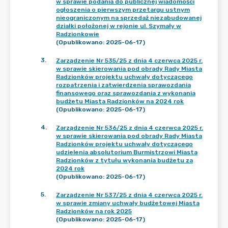
w sprawie podania do publicznej wiadomości
ogłoszenia o pierwszym przetargu ustnym
nieograniczonym na sprzedaż niezabudowanej
działki położonej w rejonie ul. Szymały w
Radzionkowie
(Opublikowano: 2025-06-17)
3
.
Zarządzenie Nr 535/25 z dnia 4 czerwca 2025 r.
w sprawie skierowania pod obrady Rady Miasta
Radzionków projektu uchwały dotyczącego
rozpatrzenia i zatwierdzenia sprawozdania
finansowego oraz sprawozdania z wykonania
budżetu Miasta Radzionków na 2024 rok
(Opublikowano: 2025-06-17)
4
.
Zarządzenie Nr 536/25 z dnia 4 czerwca 2025 r.
w sprawie skierowania pod obrady Rady Miasta
Radzionków projektu uchwały dotyczącego
udzielenia absolutorium Burmistrzowi Miasta
Radzionków z tytułu wykonania budżetu za
2024 rok
(Opublikowano: 2025-06-17)
5
.
Zarządzenie Nr 537/25 z dnia 4 czerwca 2025 r.
w sprawie zmiany uchwały budżetowej Miasta
Radzionków na rok 2025
(Opublikowano: 2025-06-17)