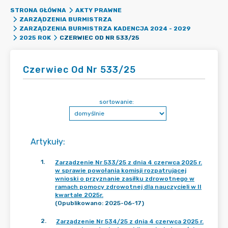
STRONA GŁÓWNA
AKTY PRAWNE
ZARZĄDZENIA BURMISTRZA
ZARZĄDZENIA BURMISTRZA KADENCJA 2024 - 2029
CZERWIEC OD NR 533/25
2025 ROK
Czerwiec Od Nr 533/25
sortowanie:
Artykuły
:
1
.
Zarządzenie Nr 533/25 z dnia 4 czerwca 2025 r.
w sprawie powołania komisji rozpatrującej
wnioski o przyznanie zasiłku zdrowotnego w
ramach pomocy zdrowotnej dla nauczycieli w II
kwartale 2025r.
(Opublikowano: 2025-06-17)
2
.
Zarządzenie Nr 534/25 z dnia 4 czerwca 2025 r.