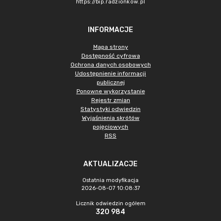
https://bip.radzionkow.pl
INFORMACJE
Mapa strony
Dostępność cyfrowa
Ochrona danych osobowych
Udostępnienie informacji
publicznej
Ponowne wykorzystanie
Rejestr zmian
Statystyki odwiedzin
Wyjaśnienia skrótów
pojęciowych
RSS
AKTUALIZACJE
Ostatnia modyfikacja
2026-08-07 10:08:37
Licznik odwiedzin ogółem
320 984