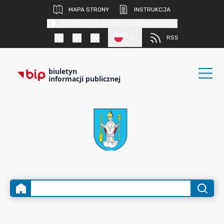
MAPA STRONY
INSTRUKCJA
KONTRAST DLA OSÓB SŁABOWIDZĄCYCH
PL
RSS
biuletyn
informacji publicznej