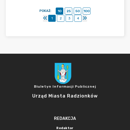
POKAŻ
:
10
25
50
100
1
2
3
4
Biuletyn Informacji Publicznej
Urząd Miasta Radzionków
REDAKCJA
Redaktor