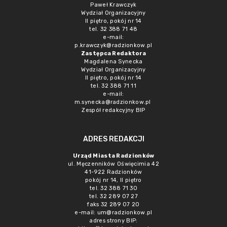
Paweł Krawczyk
Wydział Organizacyjny
II piętro, pokój nr 14
tel. 32 388 71 48
e-mail:
p.krawczyk@radzionkow.pl
Zastępca Redaktora
Magdalena Synecka
Wydział Organizacyjny
II piętro, pokój nr 14
tel. 32 388 71 11
e-mail:
m.synecka@radzionkow.pl
Zespół redakcyjny BIP
ADRES REDAKCJI
Urząd Miasta Radzionków
ul. Męczenników Oświęcimia 42
41-922 Radzionków
pokój nr 14, II piętro
tel. 32 388 71 30
tel. 32 289 07 27
faks 32 289 07 20
e-mail:
um@radzionkow.pl
adres strony BIP: