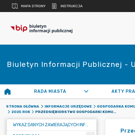
MAPA STRONY
INSTRUKCJA
biuletyn
informacji publicznej
Biuletyn Informacji Publicznej -
RADA MIASTA
AKTY PR
STRONA GŁÓWNA
INFORMACJE URZĘDOWE
GOSPODARKA KOM
PRZEDSIĘBIORSTWO GOSPODARKI KOMUNALNEJ W RADZIONKOWIE
2025 ROK
WYKAZ DANYCH ZAWIERAJĄCYCH INFORMACJE O ŚRODOWISKU I JEGO OCHRONIE
Prze