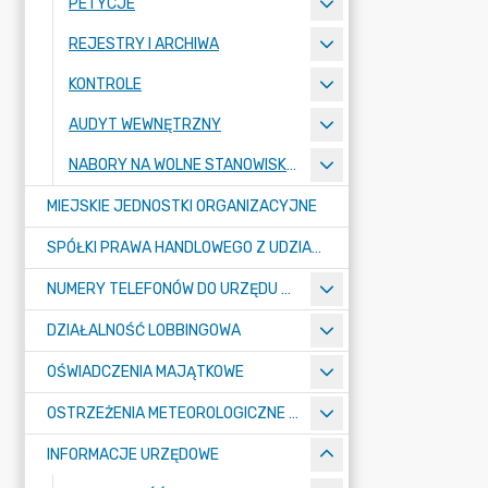
PETYCJE
REJESTRY I ARCHIWA
KONTROLE
AUDYT WEWNĘTRZNY
NABORY NA WOLNE STANOWISKA PRACY
MIEJSKIE JEDNOSTKI ORGANIZACYJNE
SPÓŁKI PRAWA HANDLOWEGO Z UDZIAŁEM GMINY
NUMERY TELEFONÓW DO URZĘDU MIASTA, MIEJSKICH JEDNOSTEK ORGANIZACYJNYCH ORAZ SPÓŁEK PRAWA HANDLOWEGO Z UDZIAŁEM GMINY
DZIAŁALNOŚĆ LOBBINGOWA
OŚWIADCZENIA MAJĄTKOWE
OSTRZEŻENIA METEOROLOGICZNE O ZŁYM STANIE POWIETRZA I INNE
INFORMACJE URZĘDOWE