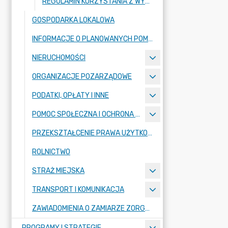
REGULAMIN KORZYSTANIA Z WYROBISKA „WAPIENNIK” W RADZIONKOWIE
GOSPODARKA LOKALOWA
INFORMACJE O PLANOWANYCH POMIARACH PEM
NIERUCHOMOŚCI
ORGANIZACJE POZARZĄDOWE
PODATKI, OPŁATY I INNE
POMOC SPOŁECZNA I OCHRONA ZDROWIA
PRZEKSZTAŁCENIE PRAWA UŻYTKOWANIA WIECZYSTEGO W PRAWO WŁASNOŚCI
ROLNICTWO
STRAŻ MIEJSKA
TRANSPORT I KOMUNIKACJA
ZAWIADOMIENIA O ZAMIARZE ZORGANIZOWANIA ZGROMADZENIA
PROGRAMY I STRATEGIE