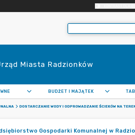
KONTRAST DLA O
 Urząd Miasta Radzionków
AWNE
BUDŻET I MAJĄTEK
TAB
UNALNA
DOSTARCZANIE WODY I ODPROWADZANIE ŚCIEKÓW NA TERE
dsiębiorstwo Gospodarki Komunalnej w Radzi