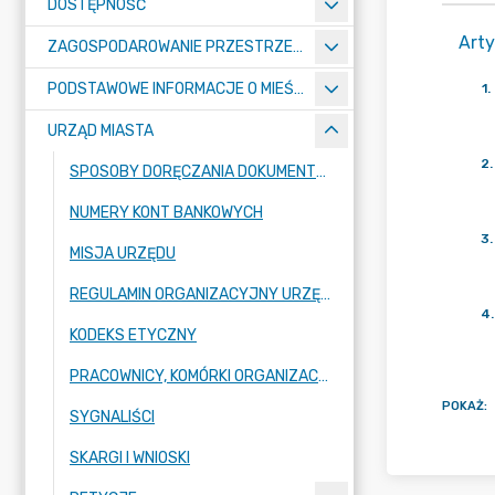
DOSTĘPNOŚĆ
Arty
ZAGOSPODAROWANIE PRZESTRZENNE
PODSTAWOWE INFORMACJE O MIEŚCIE
1
.
URZĄD MIASTA
2
.
SPOSOBY DORĘCZANIA DOKUMENTÓW DO URZĘDU MIASTA RADZIONKÓW
NUMERY KONT BANKOWYCH
3
.
MISJA URZĘDU
REGULAMIN ORGANIZACYJNY URZĘDU
4
.
KODEKS ETYCZNY
PRACOWNICY, KOMÓRKI ORGANIZACYJNE URZĘDU
POKAŻ
:
SYGNALIŚCI
SKARGI I WNIOSKI