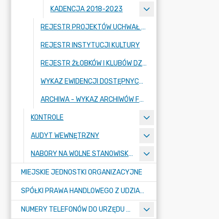
KADENCJA 2018-2023
REJESTR PROJEKTÓW UCHWAŁ RADY MIASTA RADZIONKÓW
REJESTR INSTYTUCJI KULTURY
REJESTR ŻŁOBKÓW I KLUBÓW DZIECIĘCYCH (STRONA SYSTEMU REJESTR ŻŁOBKÓW)
WYKAZ EWIDENCJI DOSTĘPNYCH W URZĘDZIE MIASTA RADZIONKÓW
ARCHIWA - WYKAZ ARCHIWÓW FUNKCJONUJĄCYCH W URZĘDZIE MIASTA RADZIONKÓW (ARCHIWUM BIP)
KONTROLE
AUDYT WEWNĘTRZNY
NABORY NA WOLNE STANOWISKA PRACY
MIEJSKIE JEDNOSTKI ORGANIZACYJNE
SPÓŁKI PRAWA HANDLOWEGO Z UDZIAŁEM GMINY
NUMERY TELEFONÓW DO URZĘDU MIASTA, MIEJSKICH JEDNOSTEK ORGANIZACYJNYCH ORAZ SPÓŁEK PRAWA HANDLOWEGO Z UDZIAŁEM GMINY