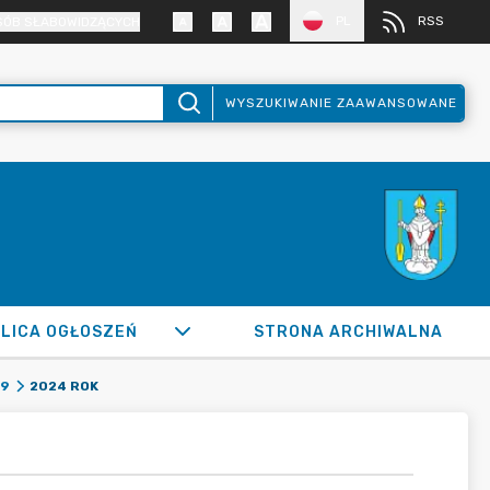
PL
RSS
SÓB SŁABOWIDZĄCYCH
WYSZUKIWANIE ZAAWANSOWANE
LICA OGŁOSZEŃ
STRONA ARCHIWALNA
2024 ROK
29