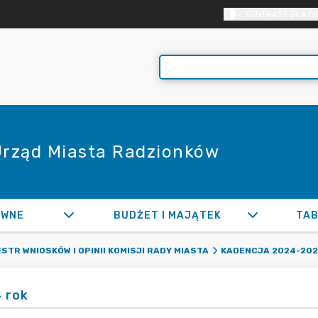
KONTRAST DLA O
 Urząd Miasta Radzionków
AWNE
BUDŻET I MAJĄTEK
TAB
STR WNIOSKÓW I OPINII KOMISJI RADY MIASTA
KADENCJA 2024-20
 rok