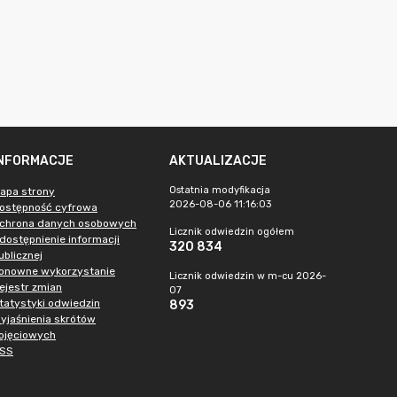
INFORMACJE
AKTUALIZACJE
Ostatnia modyfikacja
apa strony
2026-08-06 11:16:03
ostępność cyfrowa
chrona danych osobowych
Licznik odwiedzin ogółem
dostępnienie informacji
320 834
ublicznej
onowne wykorzystanie
Licznik odwiedzin w m-cu 2026-
ejestr zmian
07
tatystyki odwiedzin
893
yjaśnienia skrótów
ojęciowych
SS