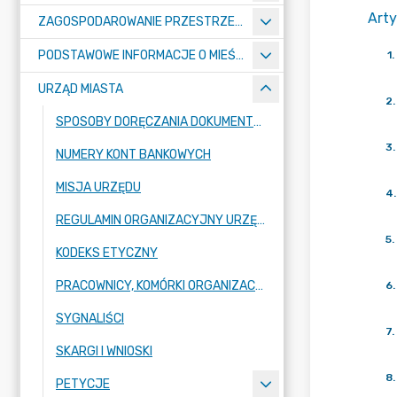
Arty
ZAGOSPODAROWANIE PRZESTRZENNE
PODSTAWOWE INFORMACJE O MIEŚCIE
1
.
URZĄD MIASTA
2
.
SPOSOBY DORĘCZANIA DOKUMENTÓW DO URZĘDU MIASTA RADZIONKÓW
3
.
NUMERY KONT BANKOWYCH
MISJA URZĘDU
4
.
REGULAMIN ORGANIZACYJNY URZĘDU
5
.
KODEKS ETYCZNY
PRACOWNICY, KOMÓRKI ORGANIZACYJNE URZĘDU
6
.
SYGNALIŚCI
7
.
SKARGI I WNIOSKI
8
.
PETYCJE