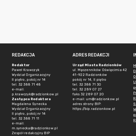
REDAKCJA
ADRES REDAKCJI
Redaktor
Urząd Miasta Radzionków
M
Paweł Krawczyk
ul. Męczenników Oświęcimia 42
D
Wydział Organizacyjny
41-922 Radzionków
O
II piętro, pokój nr 14
pokój nr 14, II piętro
U
tel. 32 388 71 48
tel. 32 388 71 30
p
e-mail:
tel. 32 289 07 27
P
p.krawczyk@radzionkow.pl
faks 32 289 07 20
R
Zastępca Redaktora
e-mail:
um@radzionkow.pl
S
Magdalena Synecka
adres strony BIP:
Wydział Organizacyjny
https://bip.radzionkow.pl
W
II piętro, pokój nr 14
p
tel. 32 388 71 11
R
e-mail:
m.synecka@radzionkow.pl
Zespół redakcyjny BIP