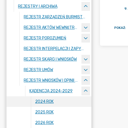
REJESTRY I ARCHIWA
9
.
REJESTR ZARZĄDZEŃ BURMISTRZA MIASTA
REJESTR AKTÓW WEWNĘTRZNYCH
POKAŻ
:
REJESTR POROZUMIEŃ
REJESTR INTERPELACJI I ZAPYTAŃ RADNYCH
REJESTR SKARG I WNIOSKÓW
REJESTR UMÓW
REJESTR WNIOSKÓW I OPINII KOMISJI RADY MIASTA
KADENCJA 2024-2029
2024 ROK
2025 ROK
2026 ROK