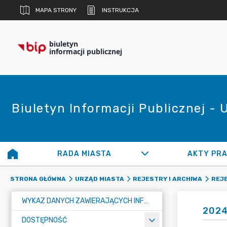
MAPA STRONY
INSTRUKCJA
biuletyn
informacji publicznej
Biuletyn Informacji Publicznej -
RADA MIASTA
AKTY PR
STRONA GŁÓWNA
URZĄD MIASTA
REJESTRY I ARCHIWA
REJE
WYKAZ DANYCH ZAWIERAJĄCYCH INFORMACJE O ŚRODOWISKU I JEGO OCHRONIE
2024
DOSTĘPNOŚĆ