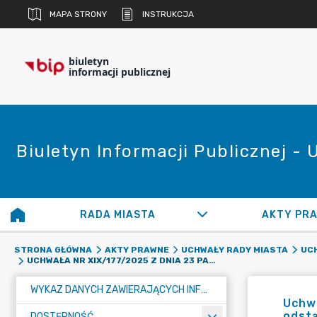
MAPA STRONY
INSTRUKCJA
biuletyn
informacji publicznej
Biuletyn Informacji Publicznej -
RADA MIASTA
AKTY PR
STRONA GŁÓWNA
AKTY PRAWNE
UCHWAŁY RADY MIASTA
UCH
UCHWAŁA NR XIX/177/2025 Z DNIA 23 PAŹDZIERNIKA 2025 ROKU W SPRAWIE WYRAŻENIA ZGODY NA ODSTĄPIENIE OD OBOWIĄZKU PRZETARGOWEGO TRYBU ZAWARCIA UMOWY DZIERŻAWY NA CZAS NIEOZNACZONY
WYKAZ DANYCH ZAWIERAJĄCYCH INFORMACJE O ŚRODOWISKU I JEGO OCHRONIE
Uchwa
odst
DOSTĘPNOŚĆ