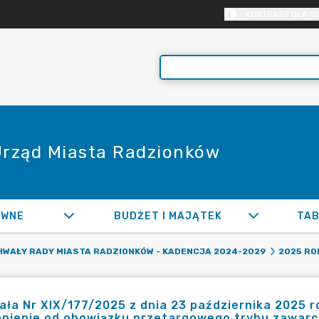
KONTRAST DLA O
 Urząd Miasta Radzionków
AWNE
BUDŻET I MAJĄTEK
TAB
WAŁY RADY MIASTA RADZIONKÓW - KADENCJA 2024-2029
2025 RO
ła Nr XIX/177/2025 z dnia 23 października 2025 
ąpienie od obowiązku przetargowego trybu zawarc