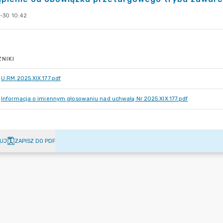
-30 10:42
NIKI
U.RM.2025.XIX.177.pdf
Informacja o imiennym głosowaniu nad uchwałą Nr 2025.XIX.177.pdf
UJ
ZAPISZ DO PDF