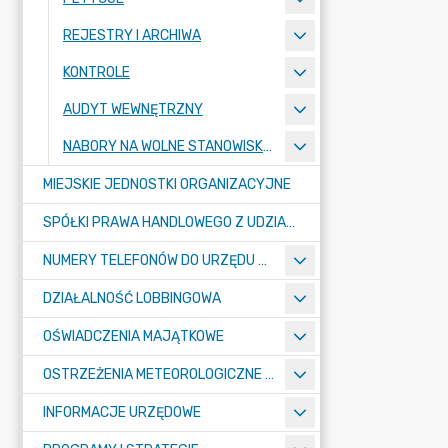
REJESTRY I ARCHIWA
KONTROLE
AUDYT WEWNĘTRZNY
NABORY NA WOLNE STANOWISKA PRACY
MIEJSKIE JEDNOSTKI ORGANIZACYJNE
SPÓŁKI PRAWA HANDLOWEGO Z UDZIAŁEM GMINY
NUMERY TELEFONÓW DO URZĘDU MIASTA, MIEJSKICH JEDNOSTEK ORGANIZACYJNYCH ORAZ SPÓŁEK PRAWA HANDLOWEGO Z UDZIAŁEM GMINY
DZIAŁALNOŚĆ LOBBINGOWA
OŚWIADCZENIA MAJĄTKOWE
OSTRZEŻENIA METEOROLOGICZNE O ZŁYM STANIE POWIETRZA I INNE
INFORMACJE URZĘDOWE