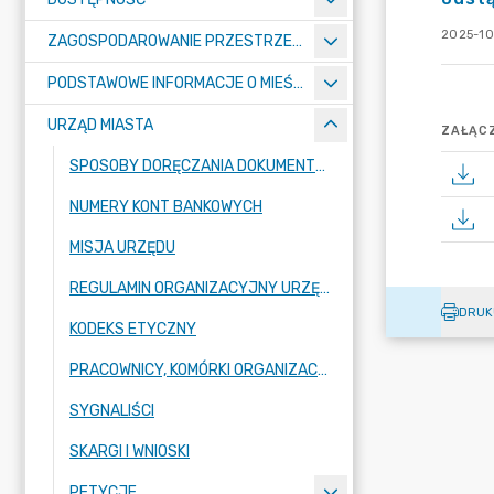
2025-10
ZAGOSPODAROWANIE PRZESTRZENNE
PODSTAWOWE INFORMACJE O MIEŚCIE
URZĄD MIASTA
ZAŁĄCZ
SPOSOBY DORĘCZANIA DOKUMENTÓW DO URZĘDU MIASTA RADZIONKÓW
NUMERY KONT BANKOWYCH
MISJA URZĘDU
REGULAMIN ORGANIZACYJNY URZĘDU
DRUK
KODEKS ETYCZNY
PRACOWNICY, KOMÓRKI ORGANIZACYJNE URZĘDU
SYGNALIŚCI
SKARGI I WNIOSKI
PETYCJE