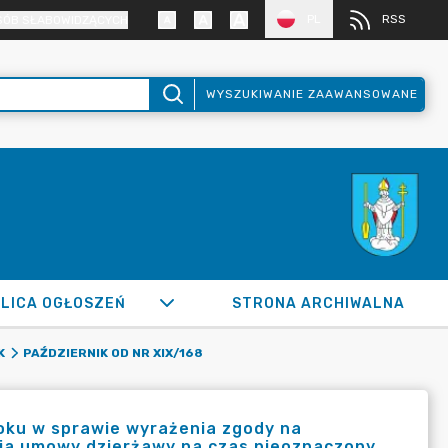
PL
RSS
SÓB SŁABOWIDZĄCYCH
WYSZUKIWANIE ZAAWANSOWANE
LICA OGŁOSZEŃ
STRONA ARCHIWALNA
K
PAŹDZIERNIK OD NR XIX/168
roku w sprawie wyrażenia zgody na
ia umowy dzierżawy na czas nieoznaczony