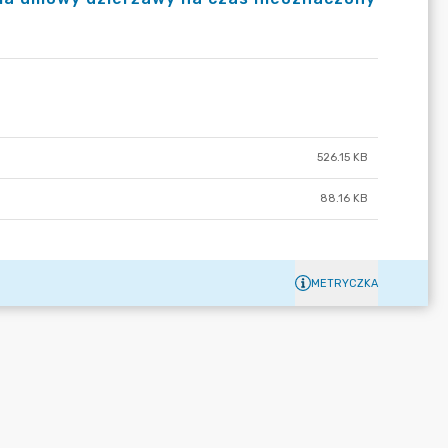
526.15 KB
88.16 KB
METRYCZKA