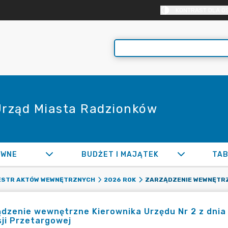
KONTRAST DLA O
 Urząd Miasta Radzionków
AWNE
BUDŻET I MAJĄTEK
TAB
ESTR AKTÓW WEWNĘTRZNYCH
2026 ROK
dzenie wewnętrzne Kierownika Urzędu Nr 2 z dnia 
ji Przetargowej