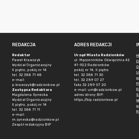
REDAKCJA
ADRES REDAKCJI
Redaktor
Urząd Miasta Radzionków
M
Paweł Krawczyk
ul. Męczenników Oświęcimia 42
D
Wydział Organizacyjny
41-922 Radzionków
O
II piętro, pokój nr 14
pokój nr 14, II piętro
U
tel. 32 388 71 48
tel. 32 388 71 30
p
e-mail:
tel. 32 289 07 27
P
p.krawczyk@radzionkow.pl
faks 32 289 07 20
R
Zastępca Redaktora
e-mail:
um@radzionkow.pl
S
Magdalena Synecka
adres strony BIP:
Wydział Organizacyjny
https://bip.radzionkow.pl
W
II piętro, pokój nr 14
p
tel. 32 388 71 11
R
e-mail:
m.synecka@radzionkow.pl
Zespół redakcyjny BIP