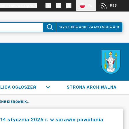
PL
RSS
SÓB SŁABOWIDZĄCYCH
WYSZUKIWANIE ZAAWANSOWANE
LICA OGŁOSZEŃ
STRONA ARCHIWALNA
ZARZĄDZENIE WEWNĘTRZNE KIEROWNIKA URZĘDU NR 2 Z DNIA 14 STYCZNIA 2026 R. W SPRAWIE POWOŁANIA KOMISJI PRZETARGOWEJ
14 stycznia 2026 r. w sprawie powołania