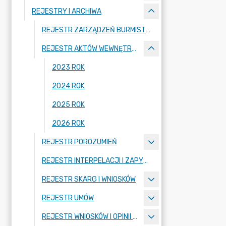
REJESTRY I ARCHIWA
REJESTR ZARZĄDZEŃ BURMISTRZA MIASTA
REJESTR AKTÓW WEWNĘTRZNYCH
2023 ROK
2024 ROK
2025 ROK
2026 ROK
REJESTR POROZUMIEŃ
REJESTR INTERPELACJI I ZAPYTAŃ RADNYCH
REJESTR SKARG I WNIOSKÓW
REJESTR UMÓW
REJESTR WNIOSKÓW I OPINII KOMISJI RADY MIASTA