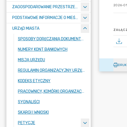
2026-01
ZAGOSPODAROWANIE PRZESTRZENNE
PODSTAWOWE INFORMACJE O MIEŚCIE
URZĄD MIASTA
ZAŁĄCZ
SPOSOBY DORĘCZANIA DOKUMENTÓW DO URZĘDU MIASTA RADZIONKÓW
NUMERY KONT BANKOWYCH
MISJA URZĘDU
DRUK
REGULAMIN ORGANIZACYJNY URZĘDU
KODEKS ETYCZNY
PRACOWNICY, KOMÓRKI ORGANIZACYJNE URZĘDU
SYGNALIŚCI
SKARGI I WNIOSKI
PETYCJE