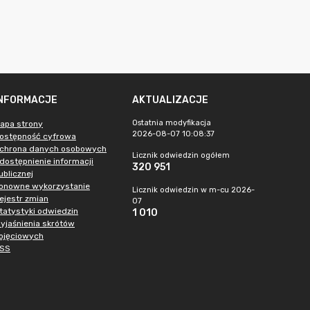
INFORMACJE
AKTUALIZACJE
Ostatnia modyfikacja
apa strony
2026-08-07 10:08:37
ostępność cyfrowa
chrona danych osobowych
Licznik odwiedzin ogółem
dostępnienie informacji
320 951
ublicznej
onowne wykorzystanie
Licznik odwiedzin w m-cu 2026-
ejestr zmian
07
tatystyki odwiedzin
1 010
yjaśnienia skrótów
ojęciowych
SS