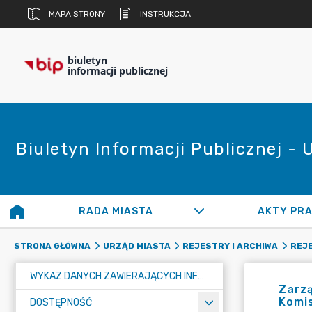
MAPA STRONY
INSTRUKCJA
biuletyn
informacji publicznej
Biuletyn Informacji Publicznej -
RADA MIASTA
AKTY PR
STRONA GŁÓWNA
URZĄD MIASTA
REJESTRY I ARCHIWA
REJ
WYKAZ DANYCH ZAWIERAJĄCYCH INFORMACJE O ŚRODOWISKU I JEGO OCHRONIE
Zarzą
Komis
DOSTĘPNOŚĆ