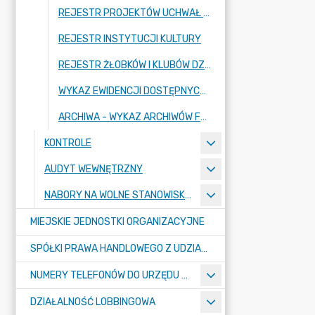
REJESTR PROJEKTÓW UCHWAŁ RADY MIASTA RADZIONKÓW
REJESTR INSTYTUCJI KULTURY
REJESTR ŻŁOBKÓW I KLUBÓW DZIECIĘCYCH (STRONA SYSTEMU REJESTR ŻŁOBKÓW)
WYKAZ EWIDENCJI DOSTĘPNYCH W URZĘDZIE MIASTA RADZIONKÓW
ARCHIWA - WYKAZ ARCHIWÓW FUNKCJONUJĄCYCH W URZĘDZIE MIASTA RADZIONKÓW (ARCHIWUM BIP)
KONTROLE
AUDYT WEWNĘTRZNY
NABORY NA WOLNE STANOWISKA PRACY
MIEJSKIE JEDNOSTKI ORGANIZACYJNE
SPÓŁKI PRAWA HANDLOWEGO Z UDZIAŁEM GMINY
NUMERY TELEFONÓW DO URZĘDU MIASTA, MIEJSKICH JEDNOSTEK ORGANIZACYJNYCH ORAZ SPÓŁEK PRAWA HANDLOWEGO Z UDZIAŁEM GMINY
DZIAŁALNOŚĆ LOBBINGOWA