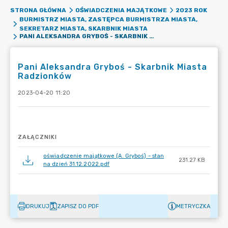
STRONA GŁÓWNA
OŚWIADCZENIA MAJĄTKOWE
2023 ROK
BURMISTRZ MIASTA, ZASTĘPCA BURMISTRZA MIASTA,
SEKRETARZ MIASTA, SKARBNIK MIASTA
PANI ALEKSANDRA GRYBOŚ - SKARBNIK MIASTA RADZIONKÓW
Pani Aleksandra Gryboś - Skarbnik Miasta
Radzionków
2023-04-20 11:20
ZAŁĄCZNIKI
oświadczenie majątkowe (A. Gryboś) - stan
231.27 KB
na dzień 31.12.2022.pdf
DRUKUJ
ZAPISZ DO PDF
METRYCZKA