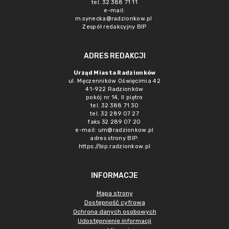
tel. 32 388 71 11
e-mail:
m.synecka@radzionkow.pl
Zespół redakcyjny BIP
ADRES REDAKCJI
Urząd Miasta Radzionków
ul. Męczenników Oświęcimia 42
41-922 Radzionków
pokój nr 14, II piętro
tel. 32 388 71 30
tel. 32 289 07 27
faks 32 289 07 20
e-mail:
um@radzionkow.pl
adres strony BIP:
https://bip.radzionkow.pl
INFORMACJE
Mapa strony
Dostępność cyfrowa
Ochrona danych osobowych
Udostępnienie informacji