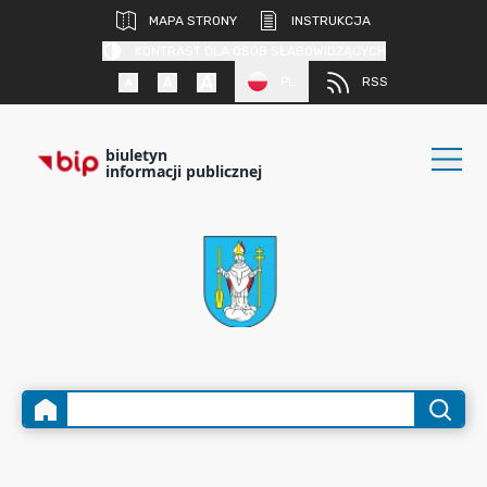
MAPA STRONY
INSTRUKCJA
KONTRAST DLA OSÓB SŁABOWIDZĄCYCH
PL
RSS
biuletyn
informacji publicznej