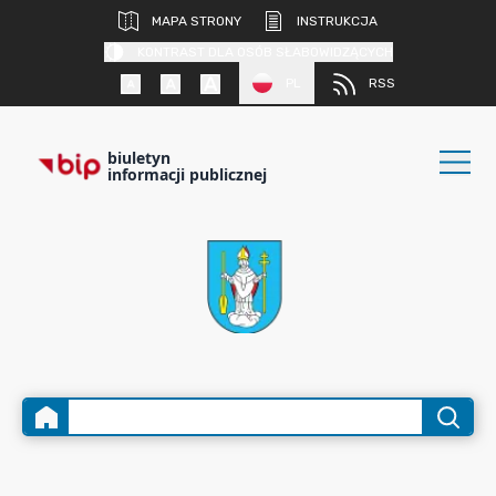
MAPA STRONY
INSTRUKCJA
KONTRAST DLA OSÓB SŁABOWIDZĄCYCH
PL
RSS
biuletyn
informacji publicznej