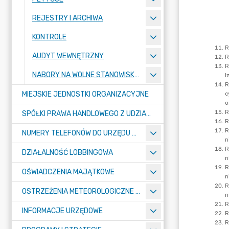
REJESTRY I ARCHIWA
KONTROLE
AUDYT WEWNĘTRZNY
NABORY NA WOLNE STANOWISKA PRACY
MIEJSKIE JEDNOSTKI ORGANIZACYJNE
SPÓŁKI PRAWA HANDLOWEGO Z UDZIAŁEM GMINY
NUMERY TELEFONÓW DO URZĘDU MIASTA, MIEJSKICH JEDNOSTEK ORGANIZACYJNYCH ORAZ SPÓŁEK PRAWA HANDLOWEGO Z UDZIAŁEM GMINY
DZIAŁALNOŚĆ LOBBINGOWA
OŚWIADCZENIA MAJĄTKOWE
OSTRZEŻENIA METEOROLOGICZNE O ZŁYM STANIE POWIETRZA I INNE
INFORMACJE URZĘDOWE