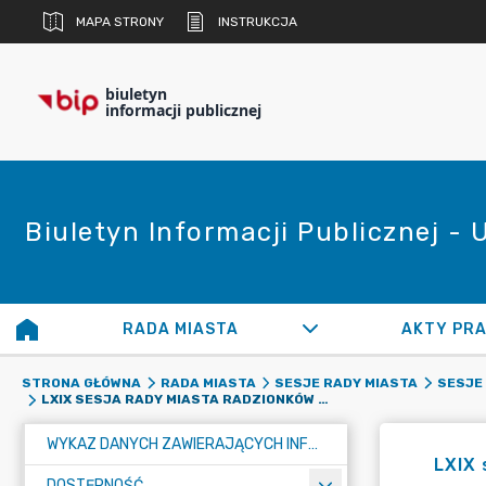
MAPA STRONY
INSTRUKCJA
biuletyn
informacji publicznej
Biuletyn Informacji Publicznej -
RADA MIASTA
AKTY PR
STRONA GŁÓWNA
RADA MIASTA
SESJE RADY MIASTA
SESJE
LXIX SESJA RADY MIASTA RADZIONKÓW W DNIU 25 KWIETNIA 2024 ROKU
WYKAZ DANYCH ZAWIERAJĄCYCH INFORMACJE O ŚRODOWISKU I JEGO OCHRONIE
LXIX 
DOSTĘPNOŚĆ