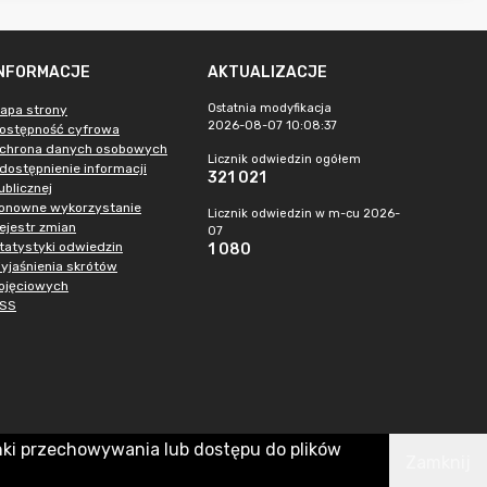
INFORMACJE
AKTUALIZACJE
Ostatnia modyfikacja
apa strony
2026-08-07 10:08:37
ostępność cyfrowa
chrona danych osobowych
Licznik odwiedzin ogółem
dostępnienie informacji
321 021
ublicznej
onowne wykorzystanie
Licznik odwiedzin w m-cu 2026-
ejestr zmian
07
tatystyki odwiedzin
1 080
yjaśnienia skrótów
ojęciowych
SS
nki przechowywania lub dostępu do plików
Zamknij