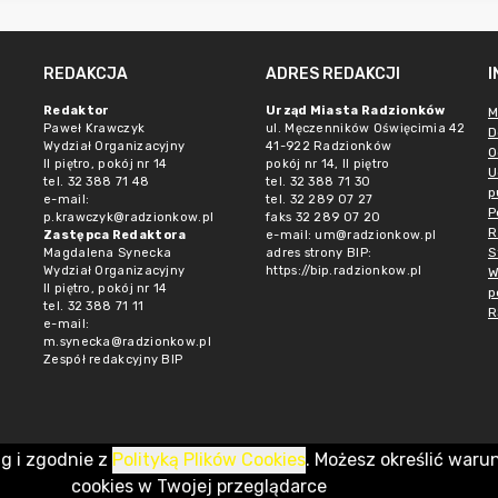
REDAKCJA
ADRES REDAKCJI
Redaktor
Urząd Miasta Radzionków
M
Paweł Krawczyk
ul. Męczenników Oświęcimia 42
D
Wydział Organizacyjny
41-922 Radzionków
O
II piętro, pokój nr 14
pokój nr 14, II piętro
U
tel. 32 388 71 48
tel. 32 388 71 30
p
e-mail:
tel. 32 289 07 27
P
p.krawczyk@radzionkow.pl
faks 32 289 07 20
R
Zastępca Redaktora
e-mail:
um@radzionkow.pl
S
Magdalena Synecka
adres strony BIP:
Wydział Organizacyjny
https://bip.radzionkow.pl
W
II piętro, pokój nr 14
p
tel. 32 388 71 11
R
e-mail:
m.synecka@radzionkow.pl
Zespół redakcyjny BIP
ug i zgodnie z
Polityką Plików Cookies
. Możesz określić waru
cookies w Twojej przeglądarce