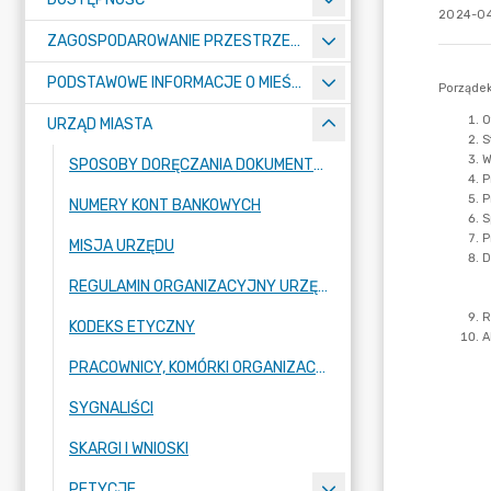
2024-04
ZAGOSPODAROWANIE PRZESTRZENNE
PODSTAWOWE INFORMACJE O MIEŚCIE
URZĄD MIASTA
SPOSOBY DORĘCZANIA DOKUMENTÓW DO URZĘDU MIASTA RADZIONKÓW
NUMERY KONT BANKOWYCH
MISJA URZĘDU
REGULAMIN ORGANIZACYJNY URZĘDU
KODEKS ETYCZNY
PRACOWNICY, KOMÓRKI ORGANIZACYJNE URZĘDU
SYGNALIŚCI
SKARGI I WNIOSKI
PETYCJE