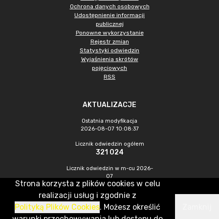
Ochrona danych osobowych
Udostępnienie informacji
publicznej
Ponowne wykorzystanie
Rejestr zmian
Statystyki odwiedzin
Wyjaśnienia skrótów
pojęciowych
RSS
AKTUALIZACJE
Ostatnia modyfikacja
2026-08-07 10:08:37
Licznik odwiedzin ogółem
321 024
Licznik odwiedzin w m-cu 2026-
07
Strona korzysta z plików cookies w celu
1 083
realizacji usług i zgodnie z
Polityką Plików Cookies
. Możesz określić
Zamknij
CMS & Hosting: Nefeni Sp. z o.o.
warunki przechowywania lub dostępu do