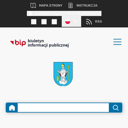
MAPA STRONY
INSTRUKCJA
KONTRAST DLA OSÓB SŁABOWIDZĄCYCH
PL
RSS
biuletyn
informacji publicznej