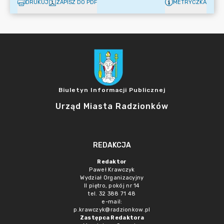
DRUKUJ
ZAPISZ DO PDF
METRYCZKA
Biuletyn Informacji Publicznej
Urząd Miasta Radzionków
REDAKCJA
Redaktor
Paweł Krawczyk
Wydział Organizacyjny
II piętro, pokój nr 14
tel. 32 388 71 48
e-mail:
p.krawczyk@radzionkow.pl
Zastępca Redaktora