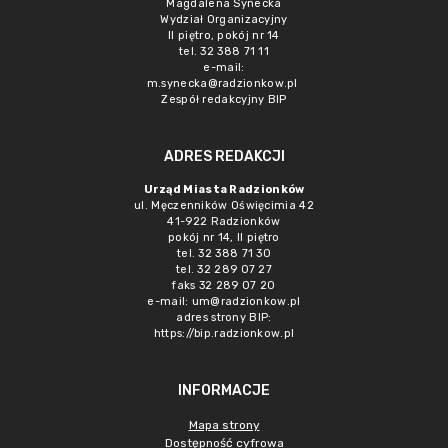
Magdalena Synecka
Wydział Organizacyjny
II piętro, pokój nr 14
tel. 32 388 71 11
e-mail:
m.synecka@radzionkow.pl
Zespół redakcyjny BIP
ADRES REDAKCJI
Urząd Miasta Radzionków
ul. Męczenników Oświęcimia 42
41-922 Radzionków
pokój nr 14, II piętro
tel. 32 388 71 30
tel. 32 289 07 27
faks 32 289 07 20
e-mail:
um@radzionkow.pl
adres strony BIP:
https://bip.radzionkow.pl
INFORMACJE
Mapa strony
Dostępność cyfrowa