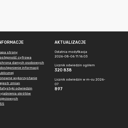
INFORMACJE
AKTUALIZACJE
Ostatnia modyfikacja
apa strony
2026-08-06 11:16:03
ostępność cyfrowa
chrona danych osobowych
Licznik odwiedzin ogółem
dostępnienie informacji
320 838
ublicznej
onowne wykorzystanie
Licznik odwiedzin w m-cu 2026-
ejestr zmian
07
tatystyki odwiedzin
897
yjaśnienia skrótów
ojęciowych
SS