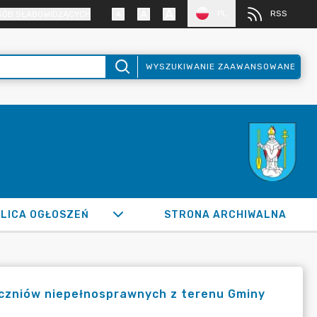
PL
RSS
SÓB SŁABOWIDZĄCYCH
WYSZUKIWANIE ZAAWANSOWANE
LICA OGŁOSZEŃ
STRONA ARCHIWALNA
uczniów niepełnosprawnych z terenu Gminy