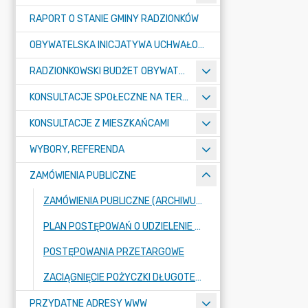
RAPORT O STANIE GMINY RADZIONKÓW
OBYWATELSKA INICJATYWA UCHWAŁODAWCZA
RADZIONKOWSKI BUDŻET OBYWATELSKI
KONSULTACJE SPOŁECZNE NA TERENIE MIASTA RADZIONKÓW
KONSULTACJE Z MIESZKAŃCAMI
WYBORY, REFERENDA
ZAMÓWIENIA PUBLICZNE
ZAMÓWIENIA PUBLICZNE (ARCHIWUM BIP)
PLAN POSTĘPOWAŃ O UDZIELENIE ZAMÓWIEŃ PUBLICZNYCH
POSTĘPOWANIA PRZETARGOWE
ZACIĄGNIĘCIE POŻYCZKI DŁUGOTERMINOWEJ DLA GMINY RADZIONKÓW W KWOCIE 15.000.000,00 ZŁ NA FINANSOWANIE PLANOWANEGO DEFICYTU BUDŻETU MIASTA ORAZ NA SPŁATĘ WCZEŚNIEJ ZACIĄGNIĘTYCH KREDYTÓW I POŻYCZKI
PRZYDATNE ADRESY WWW