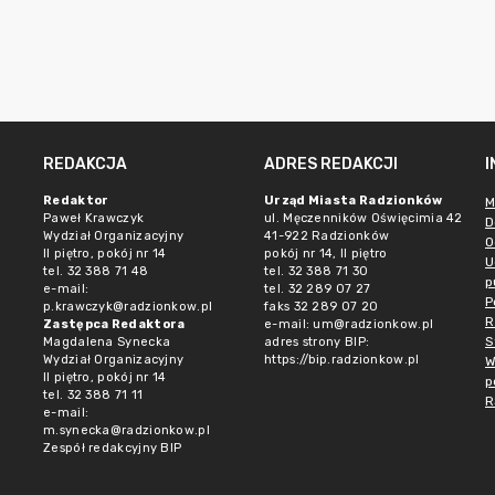
REDAKCJA
ADRES REDAKCJI
Redaktor
Urząd Miasta Radzionków
M
Paweł Krawczyk
ul. Męczenników Oświęcimia 42
D
Wydział Organizacyjny
41-922 Radzionków
O
II piętro, pokój nr 14
pokój nr 14, II piętro
U
tel. 32 388 71 48
tel. 32 388 71 30
p
e-mail:
tel. 32 289 07 27
P
p.krawczyk@radzionkow.pl
faks 32 289 07 20
R
Zastępca Redaktora
e-mail:
um@radzionkow.pl
S
Magdalena Synecka
adres strony BIP:
Wydział Organizacyjny
https://bip.radzionkow.pl
W
II piętro, pokój nr 14
p
tel. 32 388 71 11
R
e-mail:
m.synecka@radzionkow.pl
Zespół redakcyjny BIP