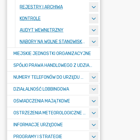
REJESTRY I ARCHIWA
KONTROLE
AUDYT WEWNĘTRZNY
NABORY NA WOLNE STANOWISKA PRACY
MIEJSKIE JEDNOSTKI ORGANIZACYJNE
SPÓŁKI PRAWA HANDLOWEGO Z UDZIAŁEM GMINY
NUMERY TELEFONÓW DO URZĘDU MIASTA, MIEJSKICH JEDNOSTEK ORGANIZACYJNYCH ORAZ SPÓŁEK PRAWA HANDLOWEGO Z UDZIAŁEM GMINY
DZIAŁALNOŚĆ LOBBINGOWA
OŚWIADCZENIA MAJĄTKOWE
OSTRZEŻENIA METEOROLOGICZNE O ZŁYM STANIE POWIETRZA I INNE
INFORMACJE URZĘDOWE
PROGRAMY I STRATEGIE