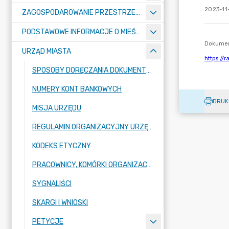
2023-11
ZAGOSPODAROWANIE PRZESTRZENNE
PODSTAWOWE INFORMACJE O MIEŚCIE
URZĄD MIASTA
SPOSOBY DORĘCZANIA DOKUMENTÓW DO URZĘDU MIASTA RADZIONKÓW
NUMERY KONT BANKOWYCH
DRUK
MISJA URZĘDU
REGULAMIN ORGANIZACYJNY URZĘDU
KODEKS ETYCZNY
PRACOWNICY, KOMÓRKI ORGANIZACYJNE URZĘDU
SYGNALIŚCI
SKARGI I WNIOSKI
PETYCJE