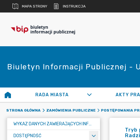
MAPA STRONY
INSTRUKCJA
biuletyn
informacji publicznej
Biuletyn Informacji Publicznej -
RADA MIASTA
AKTY PR
STRONA GŁÓWNA
ZAMÓWIENIA PUBLICZNE
POSTĘPOWANIA P
WYKAZ DANYCH ZAWIERAJĄCYCH INFORMACJE O ŚRODOWISKU I JEGO OCHRONIE
Tryb 
Radz
DOSTĘPNOŚĆ