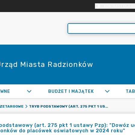
KONTRAST DLA O
 Urząd Miasta Radzionków
AWNE
BUDŻET I MAJĄTEK
TAB
TRYB PODSTAWOWY (ART. 275 PKT 1 USTAWY PZP): "DOWÓZ UCZNIÓW NIEPEŁNOSPRAWNYCH Z TERENU GMINY RADZIONKÓW DO PLACÓWEK OŚWIATOWYCH W 2024 ROKU"
RZETARGOWE
podstawowy (art. 275 pkt 1 ustawy Pzp): "Dowóz 
ionków do placówek oświatowych w 2024 roku"