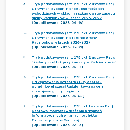
3
.
Tryb podstawowy (art. 275 pkt 2 ustawy Pzp):
Utrzymanie zieleni na nieruchomościach
wchodzących w skład mieszkaniowego zasobu
gminy Radzionków w latach 2026-2027
(Opublikowano: 2026-04-16)
4
.
Tryb podstawowy (art. 275 pkt 2 ustawy Pzp):
Utrzymanie zieleni na terenie Gminy
Radzionków w latach 2026-2027
(Opublikowano: 2026-03-31)
5
.
Tryb podstawowy (art. 275 pkt 2 ustawy Pzp):
"Zielony zakątek przy Knosały w Radzionkowie"
(Opublikowano: 2026-03-12)
6
.
Tryb podstawowy (art. 275 pkt 2 ustawy Pzp):
Przygotowanie infrastruktury obszaru
południowej części Radzionkowa na cele
rozwojowe gminy i regionu
(Opublikowano: 2026-03-04)
7
.
Tryb podstawowy (art. 275 pkt 1 ustawy Pzp):
Dostawa, montaż i wdrożenie urządzeń
informatycznych w ramach projektu
Cyberbezpieczny Samorząd
(Opublikowano: 2026-02-13)