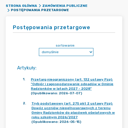
STRONA GŁÓWNA
ZAMÓWIENIA PUBLICZNE
POSTĘPOWANIA PRZETARGOWE
Postępowania przetargowe
sortowanie:
Artykuły
:
1
.
Przetarg nieograniczony (art. 132 ustawy Pzp):
"Odbiór i zagospodarowanie odpadów w Gminie
Radzionków w latach 2027 - 2028"
(Opublikowano: 2026-07-07)
2
.
Tryb podstawowy (art. 275 pkt 2 ustawy Pzp):
Dowóz uczniów niepełnosprawnych z terenu
Gminy Radzionków do placówek oświatowych w
roku szkolnym 2026/2027
(Opublikowano: 2026-05-15)