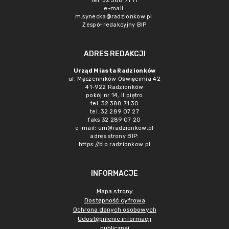
tel. 32 388 71 11
e-mail:
m.synecka@radzionkow.pl
Zespół redakcyjny BIP
ADRES REDAKCJI
Urząd Miasta Radzionków
ul. Męczenników Oświęcimia 42
41-922 Radzionków
pokój nr 14, II piętro
tel. 32 388 71 30
tel. 32 289 07 27
faks 32 289 07 20
e-mail:
um@radzionkow.pl
adres strony BIP:
https://bip.radzionkow.pl
INFORMACJE
Mapa strony
Dostępność cyfrowa
Ochrona danych osobowych
Udostępnienie informacji
publicznej