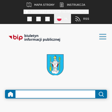
MAPA STRONY
INSTRUKCJA
KONTRAST DLA OSÓB SŁABOWIDZĄCYCH
PL
RSS
biuletyn
informacji publicznej