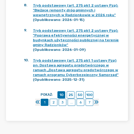
8
.
Tryb podstawowy (art. 275 pkt 2 ustawy Pzp):
"Bieżące remonty dróg gminnych i
wewnętrznych w Radzionkowie w 2026 roku"
(Opublikowano: 2026-01-15)
9
.
Tryb podstawowy (art. 275 pkt 2 ustawy Pzp):
"Poprawa efektywności energetycznej w
budynkach użyteczności publicznej na terenie
gminy Radzionków"
(Opublikowano: 2026-01-09)
10
.
Tryb podstawowy (art. 275 pkt 1 ustawy Pzp)
pn: Dostawa agregatu prądotwórczego w
ramach „Dostawa agregatu prądotwórczego w
ramach programu Cyberbezpieczny Samorząd”
(Opublikowano: 2025-12-31)
POKAŻ
:
10
25
50
100
1
2
3
...
6
7