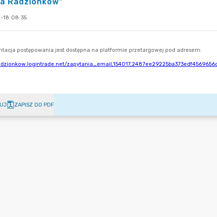
ta Radzionków"
-18 08:35
UJ
ZAPISZ DO PDF