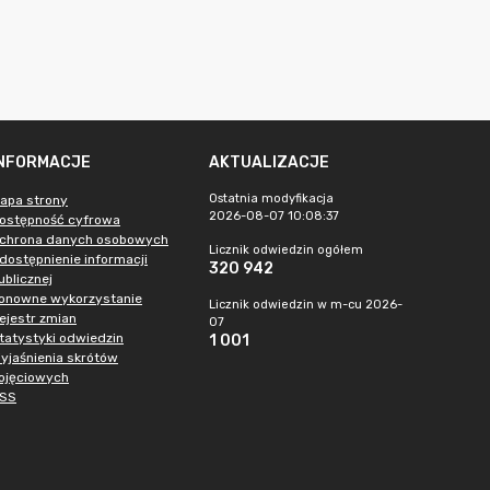
INFORMACJE
AKTUALIZACJE
Ostatnia modyfikacja
apa strony
2026-08-07 10:08:37
ostępność cyfrowa
chrona danych osobowych
Licznik odwiedzin ogółem
dostępnienie informacji
320 942
ublicznej
onowne wykorzystanie
Licznik odwiedzin w m-cu 2026-
ejestr zmian
07
tatystyki odwiedzin
1 001
yjaśnienia skrótów
ojęciowych
SS