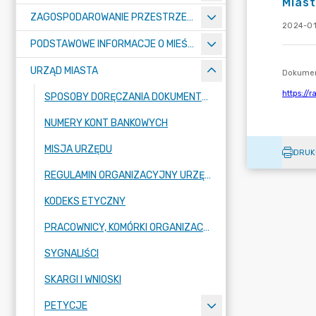
Mias
ZAGOSPODAROWANIE PRZESTRZENNE
2024-01
PODSTAWOWE INFORMACJE O MIEŚCIE
URZĄD MIASTA
SPOSOBY DORĘCZANIA DOKUMENTÓW DO URZĘDU MIASTA RADZIONKÓW
NUMERY KONT BANKOWYCH
MISJA URZĘDU
DRUK
REGULAMIN ORGANIZACYJNY URZĘDU
KODEKS ETYCZNY
PRACOWNICY, KOMÓRKI ORGANIZACYJNE URZĘDU
SYGNALIŚCI
SKARGI I WNIOSKI
PETYCJE