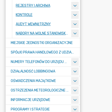
REJESTRY I ARCHIWA
KONTROLE
AUDYT WEWNĘTRZNY
NABORY NA WOLNE STANOWISKA PRACY
MIEJSKIE JEDNOSTKI ORGANIZACYJNE
SPÓŁKI PRAWA HANDLOWEGO Z UDZIAŁEM GMINY
NUMERY TELEFONÓW DO URZĘDU MIASTA, MIEJSKICH JEDNOSTEK ORGANIZACYJNYCH ORAZ SPÓŁEK PRAWA HANDLOWEGO Z UDZIAŁEM GMINY
DZIAŁALNOŚĆ LOBBINGOWA
OŚWIADCZENIA MAJĄTKOWE
OSTRZEŻENIA METEOROLOGICZNE O ZŁYM STANIE POWIETRZA I INNE
INFORMACJE URZĘDOWE
PROGRAMY I STRATEGIE