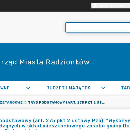
KONTRAST DLA O
 Urząd Miasta Radzionków
AWNE
BUDŻET I MAJĄTEK
TAB
TRYB PODSTAWOWY (ART. 275 PKT 2 USTAWY PZP): "WYKONYWANIE REMONTÓW W BUDYNKACH WCHODZĄCYCH W SKŁAD MIESZKANIOWEGO ZASOBU GMINY RADZIONKÓW ADMINISTROWANYCH PRZEZ URZĄD MIASTA RADZIONKÓW"
RZETARGOWE
 podstawowy (art. 275 pkt 2 ustawy Pzp): "Wykon
dzących w skład mieszkaniowego zasobu gminy Ra