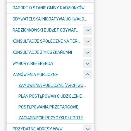
RAPORT O STANIE GMINY RADZIONKÓW
OBYWATELSKA INICJATYWA UCHWAŁODAWCZA
RADZIONKOWSKI BUDŻET OBYWATELSKI
KONSULTACJE SPOŁECZNE NA TERENIE MIASTA RADZIONKÓW
KONSULTACJE Z MIESZKAŃCAMI
WYBORY, REFERENDA
ZAMÓWIENIA PUBLICZNE
ZAMÓWIENIA PUBLICZNE (ARCHIWUM BIP)
PLAN POSTĘPOWAŃ O UDZIELENIE ZAMÓWIEŃ PUBLICZNYCH
POSTĘPOWANIA PRZETARGOWE
ZACIĄGNIĘCIE POŻYCZKI DŁUGOTERMINOWEJ DLA GMINY RADZIONKÓW W KWOCIE 15.000.000,00 ZŁ NA FINANSOWANIE PLANOWANEGO DEFICYTU BUDŻETU MIASTA ORAZ NA SPŁATĘ WCZEŚNIEJ ZACIĄGNIĘTYCH KREDYTÓW I POŻYCZKI
PRZYDATNE ADRESY WWW