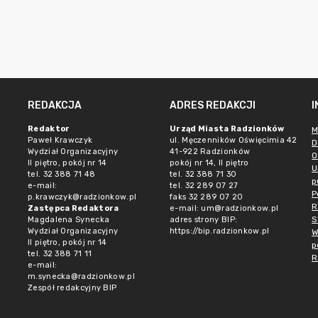
REDAKCJA
ADRES REDAKCJI
Redaktor
Urząd Miasta Radzionków
M
Paweł Krawczyk
ul. Męczenników Oświęcimia 42
D
Wydział Organizacyjny
41-922 Radzionków
O
II piętro, pokój nr 14
pokój nr 14, II piętro
U
tel. 32 388 71 48
tel. 32 388 71 30
p
e-mail:
tel. 32 289 07 27
P
p.krawczyk@radzionkow.pl
faks 32 289 07 20
R
Zastępca Redaktora
e-mail:
um@radzionkow.pl
S
Magdalena Synecka
adres strony BIP:
Wydział Organizacyjny
https://bip.radzionkow.pl
W
II piętro, pokój nr 14
p
tel. 32 388 71 11
R
e-mail:
m.synecka@radzionkow.pl
Zespół redakcyjny BIP