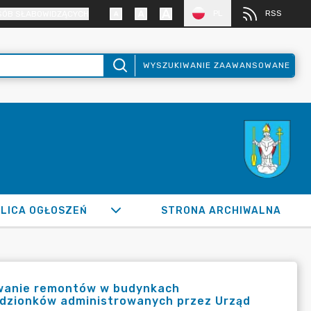
PL
RSS
SÓB SŁABOWIDZĄCYCH
WYSZUKIWANIE ZAAWANSOWANE
LICA OGŁOSZEŃ
STRONA ARCHIWALNA
ywanie remontów w budynkach
dzionków administrowanych przez Urząd