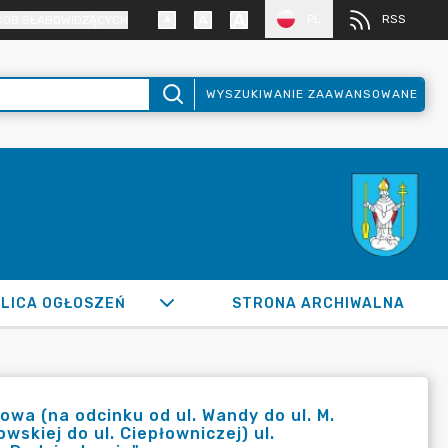
PL
RSS
SÓB SŁABOWIDZĄCYCH
WYSZUKIWANIE ZAAWANSOWANE
LICA OGŁOSZEŃ
STRONA ARCHIWALNA
wa (na odcinku od ul. Wandy do ul. M.
wskiej do ul. Ciepłowniczej) ul.