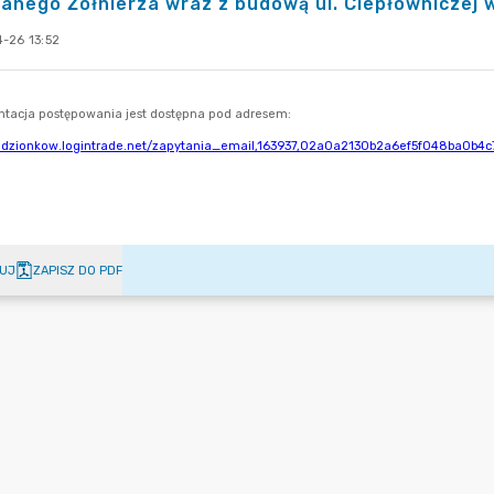
anego Żołnierza wraz z budową ul. Ciepłowniczej 
-26 13:52
UJ
ZAPISZ DO PDF