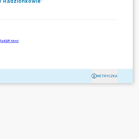
w Radzionkowie"
METRYCZKA