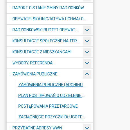
RAPORT O STANIE GMINY RADZIONKÓW
OBYWATELSKA INICJATYWA UCHWAŁODAWCZA
RADZIONKOWSKI BUDŻET OBYWATELSKI
KONSULTACJE SPOŁECZNE NA TERENIE MIASTA RADZIONKÓW
KONSULTACJE Z MIESZKAŃCAMI
WYBORY, REFERENDA
ZAMÓWIENIA PUBLICZNE
ZAMÓWIENIA PUBLICZNE (ARCHIWUM BIP)
PLAN POSTĘPOWAŃ O UDZIELENIE ZAMÓWIEŃ PUBLICZNYCH
POSTĘPOWANIA PRZETARGOWE
ZACIĄGNIĘCIE POŻYCZKI DŁUGOTERMINOWEJ DLA GMINY RADZIONKÓW W KWOCIE 15.000.000,00 ZŁ NA FINANSOWANIE PLANOWANEGO DEFICYTU BUDŻETU MIASTA ORAZ NA SPŁATĘ WCZEŚNIEJ ZACIĄGNIĘTYCH KREDYTÓW I POŻYCZKI
PRZYDATNE ADRESY WWW