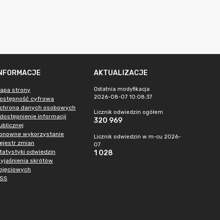
INFORMACJE
AKTUALIZACJE
Ostatnia modyfikacja
apa strony
2026-08-07 10:08:37
ostępność cyfrowa
chrona danych osobowych
Licznik odwiedzin ogółem
dostępnienie informacji
320 969
ublicznej
onowne wykorzystanie
Licznik odwiedzin w m-cu 2026-
ejestr zmian
07
tatystyki odwiedzin
1 028
yjaśnienia skrótów
ojęciowych
SS