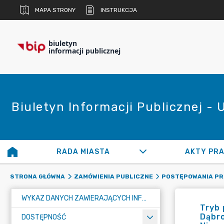
MAPA STRONY
INSTRUKCJA
biuletyn
informacji publicznej
Biuletyn Informacji Publicznej -
RADA MIASTA
AKTY PR
STRONA GŁÓWNA
ZAMÓWIENIA PUBLICZNE
POSTĘPOWANIA P
WYKAZ DANYCH ZAWIERAJĄCYCH INFORMACJE O ŚRODOWISKU I JEGO OCHRONIE
Tryb 
Dąbro
DOSTĘPNOŚĆ