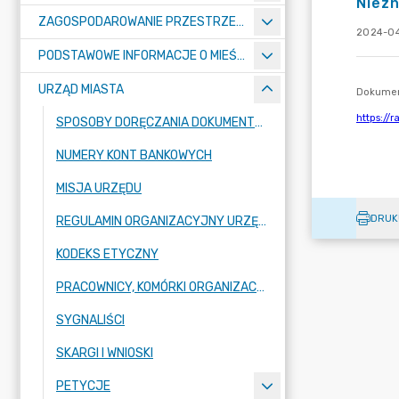
Niezn
ZAGOSPODAROWANIE PRZESTRZENNE
2024-04
PODSTAWOWE INFORMACJE O MIEŚCIE
URZĄD MIASTA
SPOSOBY DORĘCZANIA DOKUMENTÓW DO URZĘDU MIASTA RADZIONKÓW
NUMERY KONT BANKOWYCH
MISJA URZĘDU
DRUK
REGULAMIN ORGANIZACYJNY URZĘDU
KODEKS ETYCZNY
PRACOWNICY, KOMÓRKI ORGANIZACYJNE URZĘDU
SYGNALIŚCI
SKARGI I WNIOSKI
PETYCJE