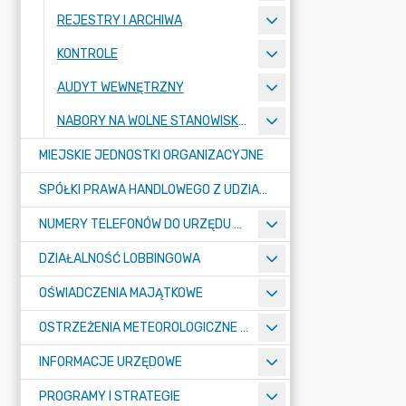
REJESTRY I ARCHIWA
KONTROLE
AUDYT WEWNĘTRZNY
NABORY NA WOLNE STANOWISKA PRACY
MIEJSKIE JEDNOSTKI ORGANIZACYJNE
SPÓŁKI PRAWA HANDLOWEGO Z UDZIAŁEM GMINY
NUMERY TELEFONÓW DO URZĘDU MIASTA, MIEJSKICH JEDNOSTEK ORGANIZACYJNYCH ORAZ SPÓŁEK PRAWA HANDLOWEGO Z UDZIAŁEM GMINY
DZIAŁALNOŚĆ LOBBINGOWA
OŚWIADCZENIA MAJĄTKOWE
OSTRZEŻENIA METEOROLOGICZNE O ZŁYM STANIE POWIETRZA I INNE
INFORMACJE URZĘDOWE
PROGRAMY I STRATEGIE