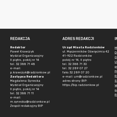
REDAKCJA
ADRES REDAKCJI
Redaktor
Urząd Miasta Radzionków
M
Paweł Krawczyk
ul. Męczenników Oświęcimia 42
D
Wydział Organizacyjny
41-922 Radzionków
O
II piętro, pokój nr 14
pokój nr 14, II piętro
U
tel. 32 388 71 48
tel. 32 388 71 30
p
e-mail:
tel. 32 289 07 27
P
p.krawczyk@radzionkow.pl
faks 32 289 07 20
R
Zastępca Redaktora
e-mail:
um@radzionkow.pl
S
Magdalena Synecka
adres strony BIP:
Wydział Organizacyjny
https://bip.radzionkow.pl
W
II piętro, pokój nr 14
p
tel. 32 388 71 11
R
e-mail:
m.synecka@radzionkow.pl
Zespół redakcyjny BIP