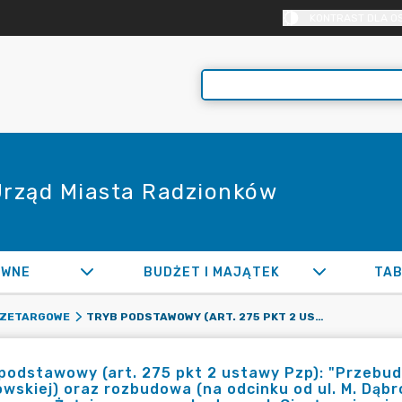
KONTRAST DLA O
 Urząd Miasta Radzionków
AWNE
BUDŻET I MAJĄTEK
TAB
TRYB PODSTAWOWY (ART. 275 PKT 2 USTAWY PZP): "PRZEBUDOWA (NA ODCINKU OD UL. WANDY DO UL. M. DĄBROWSKIEJ) ORAZ ROZBUDOWA (NA ODCINKU OD UL. M. DĄBROWSKIEJ DO UL. CIEPŁOWNICZEJ) UL. NIEZNANEGO ŻOŁNIERZA WRAZ Z BUDOWĄ UL. CIEPŁOWNICZEJ W RADZIONKOWIE"
RZETARGOWE
podstawowy (art. 275 pkt 2 ustawy Pzp): "Przebudo
wskiej) oraz rozbudowa (na odcinku od ul. M. Dąbro