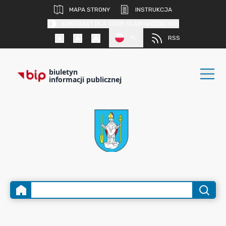
MAPA STRONY
INSTRUKCJA
KONTRAST DLA OSÓB SŁABOWIDZĄCYCH
PL
RSS
biuletyn
informacji publicznej