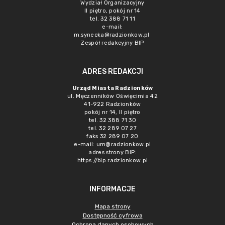
Wydział Organizacyjny
II piętro, pokój nr 14
tel. 32 388 71 11
e-mail:
m.synecka@radzionkow.pl
Zespół redakcyjny BIP
ADRES REDAKCJI
Urząd Miasta Radzionków
ul. Męczenników Oświęcimia 42
41-922 Radzionków
pokój nr 14, II piętro
tel. 32 388 71 30
tel. 32 289 07 27
faks 32 289 07 20
e-mail:
um@radzionkow.pl
adres strony BIP:
https://bip.radzionkow.pl
INFORMACJE
Mapa strony
Dostępność cyfrowa
Ochrona danych osobowych