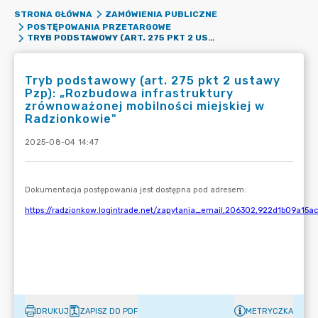
STRONA GŁÓWNA
ZAMÓWIENIA PUBLICZNE
POSTĘPOWANIA PRZETARGOWE
TRYB PODSTAWOWY (ART. 275 PKT 2 USTAWY PZP): „ROZBUDOWA INFRASTRUKTURY ZRÓWNOWAŻONEJ MOBILNOŚCI MIEJSKIEJ W RADZIONKOWIE"
Tryb podstawowy (art. 275 pkt 2 ustawy
Pzp): „Rozbudowa infrastruktury
zrównoważonej mobilności miejskiej w
Radzionkowie"
2025-08-04 14:47
DRUKUJ
ZAPISZ DO PDF
METRYCZKA