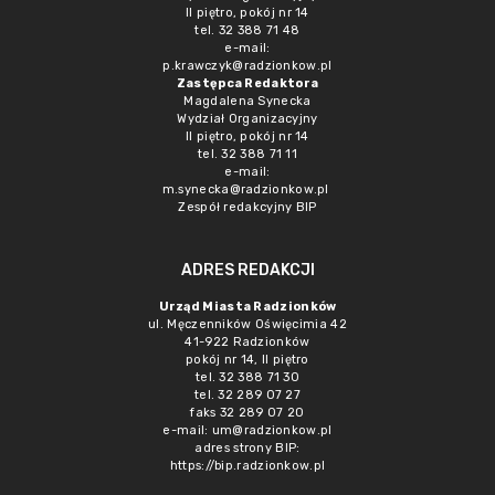
II piętro, pokój nr 14
tel. 32 388 71 48
e-mail:
p.krawczyk@radzionkow.pl
Zastępca Redaktora
Magdalena Synecka
Wydział Organizacyjny
II piętro, pokój nr 14
tel. 32 388 71 11
e-mail:
m.synecka@radzionkow.pl
Zespół redakcyjny BIP
ADRES REDAKCJI
Urząd Miasta Radzionków
ul. Męczenników Oświęcimia 42
41-922 Radzionków
pokój nr 14, II piętro
tel. 32 388 71 30
tel. 32 289 07 27
faks 32 289 07 20
e-mail:
um@radzionkow.pl
adres strony BIP:
https://bip.radzionkow.pl