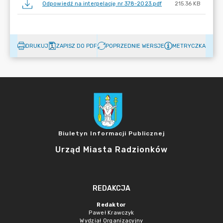
Odpowiedź na interpelację nr 378-2023.pdf
215.36 KB
DRUKUJ
ZAPISZ DO PDF
POPRZEDNIE WERSJE
METRYCZKA
Biuletyn Informacji Publicznej
Urząd Miasta Radzionków
REDAKCJA
Redaktor
Paweł Krawczyk
Wydział Organizacyjny