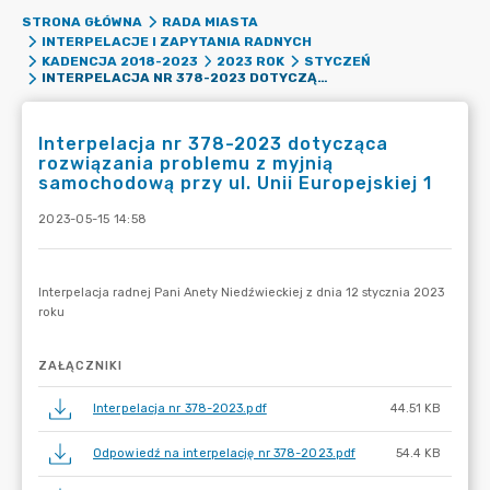
STRONA GŁÓWNA
RADA MIASTA
INTERPELACJE I ZAPYTANIA RADNYCH
KADENCJA 2018-2023
2023 ROK
STYCZEŃ
INTERPELACJA NR 378-2023 DOTYCZĄCA ROZWIĄZANIA PROBLEMU Z MYJNIĄ SAMOCHODOWĄ PRZY UL. UNII EUROPEJSKIEJ 1
Interpelacja nr 378-2023 dotycząca
rozwiązania problemu z myjnią
samochodową przy ul. Unii Europejskiej 1
2023-05-15 14:58
ZAŁĄCZNIKI
Interpelacja nr 378-2023.pdf
44.51 KB
Odpowiedź na interpelację nr 378-2023.pdf
54.4 KB