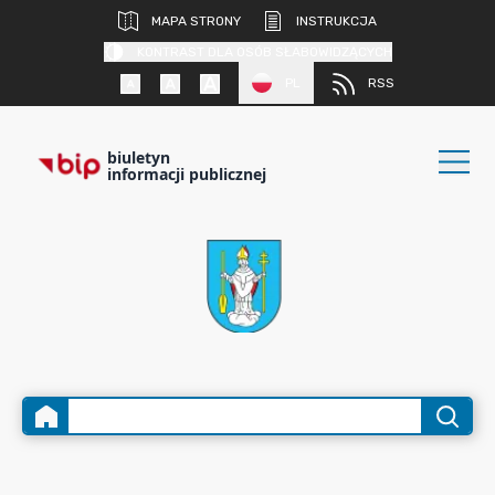
MAPA STRONY
INSTRUKCJA
KONTRAST DLA OSÓB SŁABOWIDZĄCYCH
PL
RSS
biuletyn
informacji publicznej